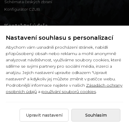
Schémata českých zbraní
Konfigurátor CZUB
Kontaktní údaje
Nastavení souhlasu s personalizací
Zbraně a střelivo Karviná
Abychom vám usnadnili procházení stránek, nabídli
Zámecká 99,
přizpůsobený obsah nebo reklamu a mohli anonymně
Karviná - Fryštát,
analyzovat návštěvnost, využíváme soubory cookies, které
733 01
sdílíme se svými partnery pro sociální média, inzerci a
analýzu. Jejich nastavení upravíte odkazem "Upravit
IČ: 65900634
nastavení" a kdykoliv jej můžete změnit v patičce webu.
DIČ: CZ6358030426
Podrobnější informace najdete v našich
Zásadách ochrany
osobních údajů
a
používání souborů cookies
.
Copyright © 2026 by
Zbranekarvina.cz
.
Upravit nastavení
Souhlasím
Created by