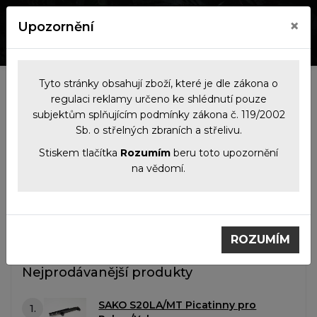
×
Upozornění
0
0
Tyto stránky obsahují zboží, které je dle zákona o
Kategorie
regulaci reklamy určeno ke shlédnutí pouze
subjektům splňujícím podmínky zákona č. 119/2002
Sb. o střelných zbraních a střelivu.
Filtrace produktů
Stiskem tlačítka
Rozumím
beru toto upozornění
na vědomí.
Příslušenství
Montáže Sako S20
Montáže Sako S20
ROZUMÍM
Nejprodávanější produkty
SAKO S20LA/MT Picatinny pro
1.