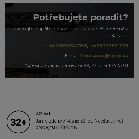
Potřebujete poradit?
Zavolejte, napište, nebo se zastavte v naší prodejně v
Karviné.
Tel:
+420596343166
,
+420777821205
E-mail:
l_moravec@volny.cz
Adresa prodejny: Zámecká 99, Karviná 1 - 733 01
32 let
Jsme zde pro Vás již 32 let. Navštivte naši
prodejnu v Karviné.