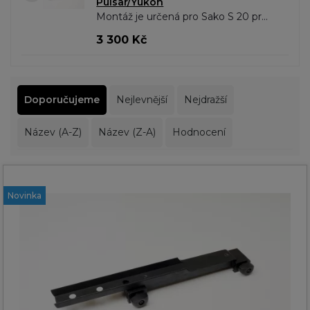
Pulsar/Yukon
Montáž je určená pro Sako S 20 pro
šínu o délce 145mm. Pro modely:
3 300 Kč
Trail XP Trail XQ Apex XD..
Doporučujeme
Nejlevnější
Nejdražší
Název (A-Z)
Název (Z-A)
Hodnocení
Novinka