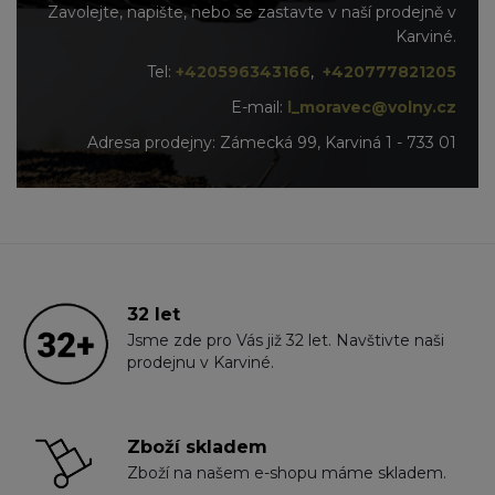
Zavolejte, napište, nebo se zastavte v naší prodejně v
Karviné.
Tel:
+420596343166
,
+420777821205
E-mail:
l_moravec@volny.cz
Adresa prodejny: Zámecká 99, Karviná 1 - 733 01
32 let
Jsme zde pro Vás již 32 let. Navštivte naši
prodejnu v Karviné.
Zboží skladem
Zboží na našem e-shopu máme skladem.