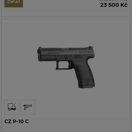
Detail
23 500 Kč
CZ P-10 C