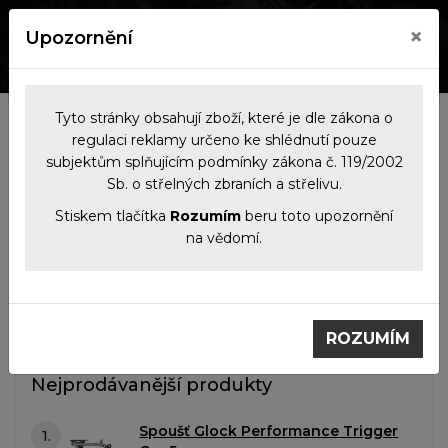
×
Upozornění
0
0
Tyto stránky obsahují zboží, které je dle zákona o
Kategorie
regulaci reklamy určeno ke shlédnutí pouze
subjektům splňujícím podmínky zákona č. 119/2002
Sb. o střelných zbraních a střelivu.
Filtrace produktů
Stiskem tlačítka
Rozumím
beru toto upozornění
na vědomí.
Zbraně
Pistole
Pistole
ROZUMÍM
Nejprodávanější produkty
Spoušť Glock Performance Trigger
1.