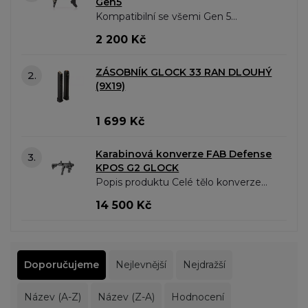
Gen5
Kompatibilní se všemi Gen 5
pistolemi v ráži 9mm – Glock 17, 19,
2 200 Kč
19X, 26, 34, 45 a 47. „Drop-in“ díl –
není potřeba nic měnit nebo
ZÁSOBNÍK GLOCK 33 RAN DLOUHÝ
2.
upravovat...
(9X19)
1 699 Kč
Karabinová konverze FAB Defense
3.
KPOS G2 GLOCK
Popis produktu Celé tělo konverze
vyrobené z jednoho pevného kusu
14 500 Kč
duralové slitiny 6061 T6 Nový systém
oboustranného natahování závěru,..
Doporučujeme
Nejlevnější
Nejdražší
Název (A-Z)
Název (Z-A)
Hodnocení