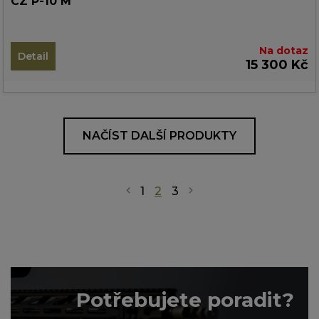
CZ P-10 M
Na dotaz
Detail
15 300 Kč
NAČÍST DALŠÍ PRODUKTY
1
2
3
Potřebujete poradit?