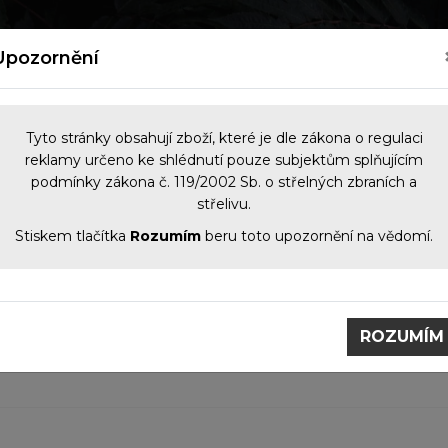
kých zbraní
Nový zákon o zbraních 2026
Kontakt
Upozornění
Tyto stránky obsahují zboží, které je dle zákona o regulaci
reklamy určeno ke shlédnutí pouze subjektům splňujícím
podmínky zákona č. 119/2002 Sb. o střelných zbraních a
NOČNÍ VIDĚNÍ
OPTIKA
KOMIS
PŘÍS
střelivu.
Stiskem tlačítka
Rozumím
beru toto upozornění na vědomí.
Konfigurátor výrobků z CZUB
ROZUMÍM