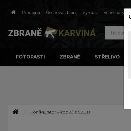
Prodejna
Úschova zbraní
Výrobci
Schématy čes
FOTOPASTI
ZBRANĚ
STŘELIVO
Konfigurátor výrobků z CZUB