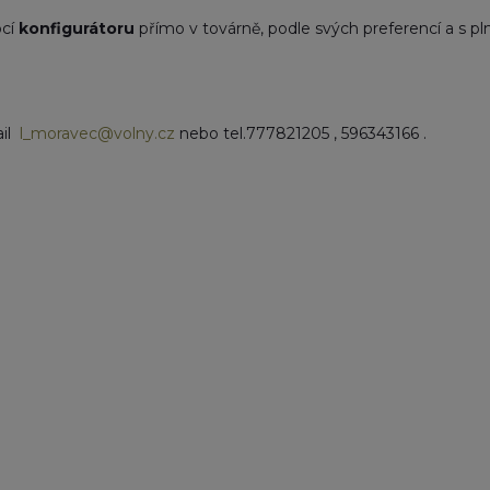
ocí
konfigurátoru
přímo v továrně, podle svých preferencí a s pl
ail
l_moravec@volny.cz
nebo tel.777821205 , 596343166 .