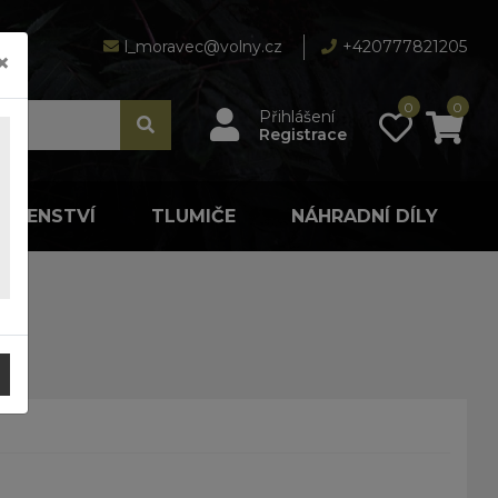
l_moravec@volny.cz
+420777821205
×
0
0
Přihlášení
Registrace
LUŠENSTVÍ
TLUMIČE
NÁHRADNÍ DÍLY