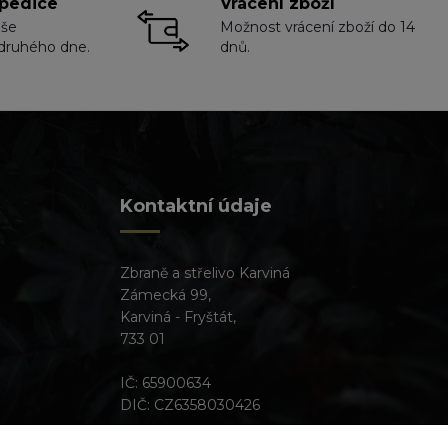
pedice
Vrácení zboží
aše
Možnost vrácení zboží do 14
druhého dne.
dnů.
Kontaktní údaje
Zbraně a střelivo Karviná
Zámecká 99,
Karviná - Fryštát,
733 01
IČ: 65900634
DIČ: CZ6358030426