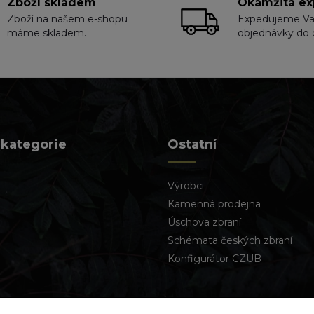
Zboží skladem
Okamžitá ex
Zboží na našem e-shopu
Expedujeme V
máme skladem.
objednávky do 
 kategorie
Ostatní
Výrobci
Kamenná prodejna
Úschova zbraní
Schémata českých zbraní
Konfigurátor CZUB