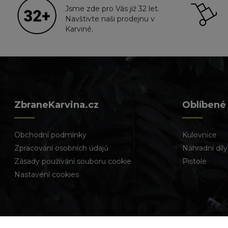
Jsme zde pro Vás již 32 let.
Navštivte naši prodejnu v
Karviné.
ZbraneKarvina.cz
Oblíbené
Obchodní podmínky
Kulovnice
Zpracování osobních údajů
Náhradní díly
Zásady používání souboru cookie
Pistole
Nastavení cookies