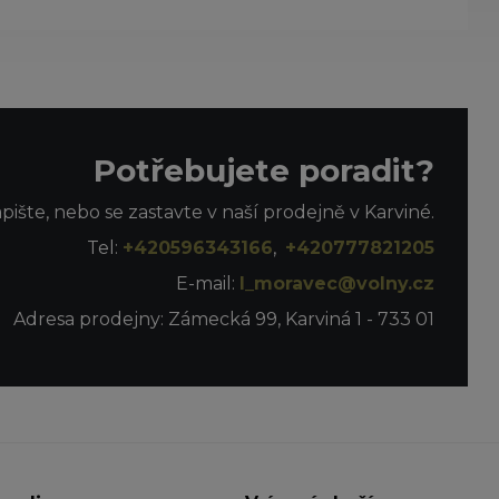
Potřebujete poradit?
apište, nebo se zastavte v naší prodejně v Karviné.
Tel:
+420596343166
,
+420777821205
E-mail:
l_moravec@volny.cz
Adresa prodejny: Zámecká 99, Karviná 1 - 733 01