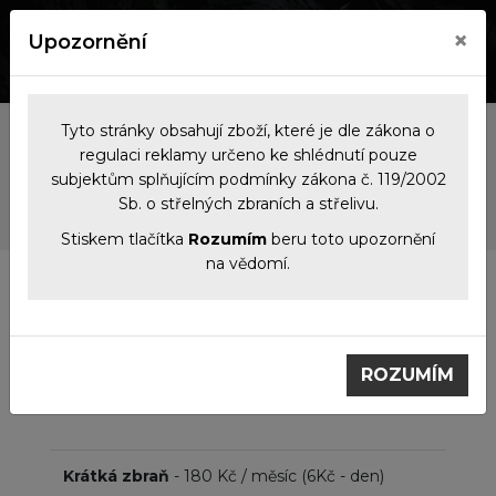
×
Upozornění
0
0
Tyto stránky obsahují zboží, které je dle zákona o
regulaci reklamy určeno ke shlédnutí pouze
Úschova zbraní
subjektům splňujícím podmínky zákona č. 119/2002
Sb. o střelných zbraních a střelivu.
Stiskem tlačítka
Rozumím
beru toto upozornění
na vědomí.
Úschova zbraní
ROZUMÍM
Mezi naše služby patří i úschova vašich zbraní na
libovolnou dobu za měsíční poplatek
Krátká zbraň
- 180 Kč / měsíc (6Kč - den)