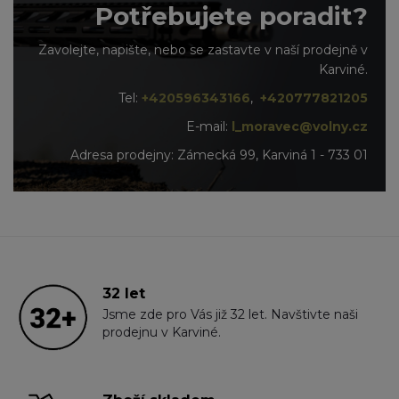
Potřebujete poradit?
Zavolejte, napište, nebo se zastavte v naší prodejně v
Karviné.
Tel:
+420596343166
,
+420777821205
E-mail:
l_moravec@volny.cz
Adresa prodejny: Zámecká 99, Karviná 1 - 733 01
32 let
Jsme zde pro Vás již 32 let. Navštivte naši
prodejnu v Karviné.