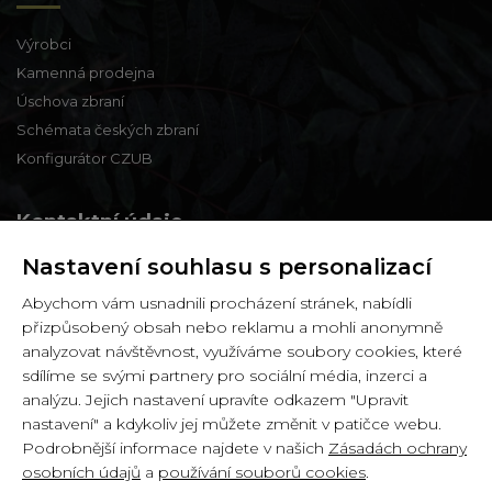
Výrobci
Kamenná prodejna
Úschova zbraní
Schémata českých zbraní
Konfigurátor CZUB
Kontaktní údaje
Nastavení souhlasu s personalizací
Zbraně a střelivo Karviná
Abychom vám usnadnili procházení stránek, nabídli
Zámecká 99,
přizpůsobený obsah nebo reklamu a mohli anonymně
Karviná - Fryštát,
analyzovat návštěvnost, využíváme soubory cookies, které
733 01
sdílíme se svými partnery pro sociální média, inzerci a
analýzu. Jejich nastavení upravíte odkazem "Upravit
IČ: 65900634
nastavení" a kdykoliv jej můžete změnit v patičce webu.
DIČ: CZ6358030426
Podrobnější informace najdete v našich
Zásadách ochrany
osobních údajů
a
používání souborů cookies
.