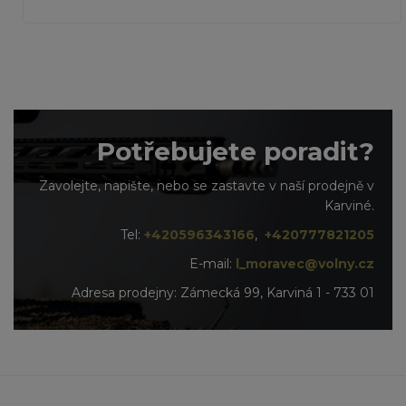
Potřebujete poradit?
Zavolejte, napište, nebo se zastavte v naší prodejně v
Karviné.
Tel:
+420596343166
,
+420777821205
E-mail:
l_moravec@volny.cz
Adresa prodejny: Zámecká 99, Karviná 1 - 733 01