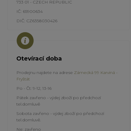
733 01 - CZECH REPUBLIC
IČ: 65900634
DIČ: CZ6358030426
Otevírací doba
Prodejnu najdete na adrese
Zámecká 99 Karviná -
Fryštát
Po - Čt: 9-12, 13-16
Pátek zavřeno - výdej zboží po předchozí
tel.domluvě
Sobota zavřeno - výdej zboží po předchozí
tel.domluvě.
Ne: zavřeno