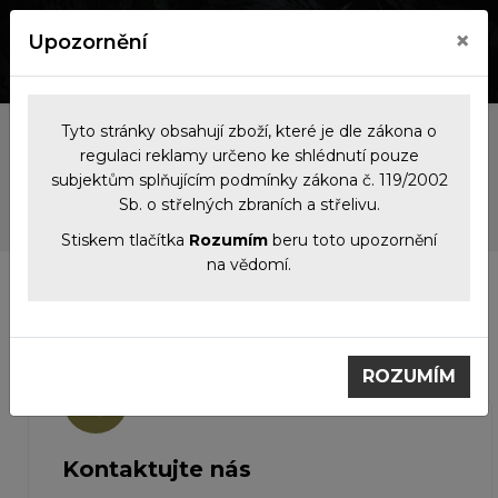
×
Upozornění
0
0
Tyto stránky obsahují zboží, které je dle zákona o
regulaci reklamy určeno ke shlédnutí pouze
Kontakt
subjektům splňujícím podmínky zákona č. 119/2002
Sb. o střelných zbraních a střelivu.
Stiskem tlačítka
Rozumím
beru toto upozornění
na vědomí.
Kontakt
ROZUMÍM
Kontaktujte nás