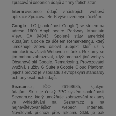
zpracování osobních údajů a firmy třetích stran:
Interní
evidence údajů v nástrojích: webová
aplikace Zpracovatele K výše uvedeným účelům.
Google
LLC („společnost Google“) se sídlem na
adrese 1600 Amphitheatre Parkway, Mountain
View, CA 94043, Spojené státy americké
k údajům: Cookie za účelem Remarketingu, který
umožňuje znovu oslovit Subjekt, kteří už v
minulosti navštívili Webovou stránku. Reklamy se
jim mohou zobrazovat, když prochází jiné weby v
Obsahové síti Google. Remarketing. Provozovatel
využívá služby G Suite a Google Cloud Platform,
jejichž provoz je v souladu s evropskými standardy
ochrany osobních údajů.
Seznam
.cz, IČO: 26168685, k jakým
údajům: Sklik je český PPC systém společnosti
Seznam.cz, který umožňuje zobrazování reklamy
ve vyhledávání na Seznam.cz a na
nejnavštěvovanějších webech internetu.
Návštěvník příchozí přes reklamu Sklik je pak