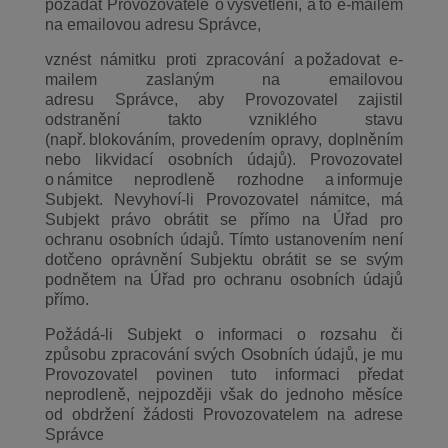
požádat Provozovatele o vysvětlení, a to e-mailem
na emailovou adresu Správce,
vznést námitku proti zpracování a požadovat e-
mailem zaslaným na emailovou
adresu Správce, aby Provozovatel zajistil
odstranění takto vzniklého stavu
(např. blokováním, provedením opravy, doplněním
nebo likvidací osobních údajů). Provozovatel
o námitce neprodleně rozhodne a informuje
Subjekt. Nevyhoví-li Provozovatel námitce, má
Subjekt právo obrátit se přímo na Úřad pro
ochranu osobních údajů. Tímto ustanovením není
dotčeno oprávnění Subjektu obrátit se se svým
podnětem na Úřad pro ochranu osobních údajů
přímo.
Požádá-li Subjekt o informaci o rozsahu či
způsobu zpracování svých Osobních údajů, je mu
Provozovatel povinen tuto informaci předat
neprodleně, nejpozději však do jednoho měsíce
od obdržení žádosti Provozovatelem na adrese
Správce