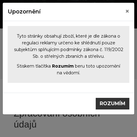
×
Upozornění
0
0
Tyto stránky obsahují zboží, které je dle zákona o
regulaci reklamy určeno ke shlédnutí pouze
Zpracování osobních
subjektům splňujícím podmínky zákona č. 119/2002
Sb. o střelných zbraních a střelivu.
údajů
Stiskem tlačítka
Rozumím
beru toto upozornění
na vědomí.
Zpracování osobních údajů
ROZUMÍM
Zpracování osobních
údajů