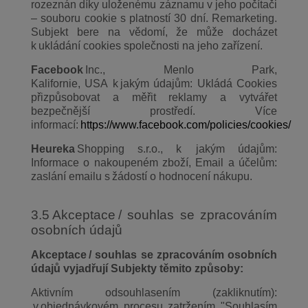
rozeznán díky uloženému záznamu v jeho počítači
– souboru cookie s platností 30 dní. Remarketing.
Subjekt bere na vědomí, že může docházet
k ukládání cookies společnosti na jeho zařízení.
Facebook
Inc., Menlo Park,
Kalifornie, USA k jakým údajům: Ukládá Cookies
přizpůsobovat a měřit reklamy a vytvářet
bezpečnější prostředí. Více
informací:
https://www.facebook.com/policies/cookies/
Heureka
Shopping s.r.o., k jakým údajům:
Informace o nakoupeném zboží, Email a účelům:
zaslání emailu s žádostí o hodnocení nákupu.
3.5 Akceptace / souhlas se zpracováním
osobních údajů
Akceptace
/ souhlas se zpracováním osobních
údajů vyjadřují Subjekty těmito způsoby:
Aktivním odsouhlasením (zakliknutím):
v objednávkovém procesu zatržením "Souhlasím