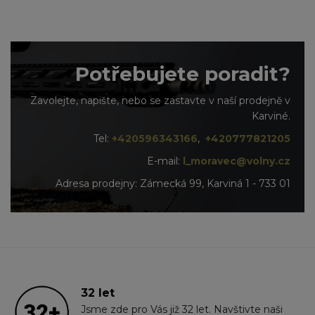
Potřebujete poradit?
Zavolejte, napište, nebo se zastavte v naší prodejně v
Karviné.
Tel:
+420596343166
,
+420777821205
E-mail:
l_moravec@volny.cz
Adresa prodejny: Zámecká 99, Karviná 1 - 733 01
32 let
Jsme zde pro Vás již 32 let. Navštivte naši