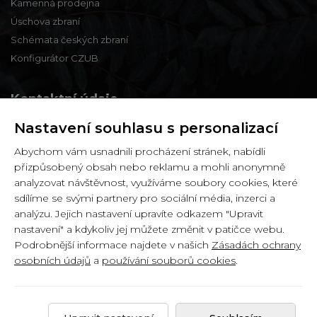
Kamenná prodejna
Úschova zbraní
Schémata českých zbraní
Konfigurátor CZUB
Kontaktní údaje
Nastavení souhlasu s personalizací
Zbraně a střelivo Karviná
Abychom vám usnadnili procházení stránek, nabídli
Zámecká 99,
přizpůsobený obsah nebo reklamu a mohli anonymně
Karviná - Fryštát,
analyzovat návštěvnost, využíváme soubory cookies, které
733 01
sdílíme se svými partnery pro sociální média, inzerci a
analýzu. Jejich nastavení upravíte odkazem "Upravit
IČ: 65900634
nastavení" a kdykoliv jej můžete změnit v patičce webu.
DIČ: CZ6358030426
Podrobnější informace najdete v našich
Zásadách ochrany
osobních údajů
a
používání souborů cookies
.
Copyright © 2026 by
Zbranekarvina.cz
.