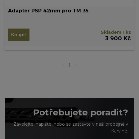
Adaptér PSP 42mm pro TM 35
Skladem 1 ks
Koupit
3 900 Kč
1
Potřebujete poradit?
Zavolejte, napište, nebo se zastavte v naší prodejně v
Karviné.