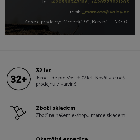
Tel:
+420596343166
,
+420777821205
E-mail:
l_moravec@volny.cz
Adresa prodejny: Zámecká 99, Karviná 1 - 733 01
32 let
Jsme zde pro Vás již 32 let. Navštivte naši
prodejnu v Karviné.
Zboží skladem
Zboží na našem e-shopu máme skladem.
Okamžitá expedice