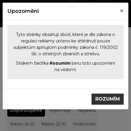
×
Upozornění
0
0
Tyto stránky obsahují zboží, které je dle zákona o
Kategorie
regulaci reklamy určeno ke shlédnutí pouze
subjektům splňujícím podmínky zákona č. 119/2002
Sb. o střelných zbraních a střelivu.
Filtrace produktů
Stiskem tlačítka
Rozumím
beru toto upozornění
na vědomí.
Noční vidění
Termovizní předsádky
Termovizní předsádky
ROZUMÍM
Doporučujeme
Nejlevnější
Nejdražší
Název (A-Z)
Název (Z-A)
Hodnocení