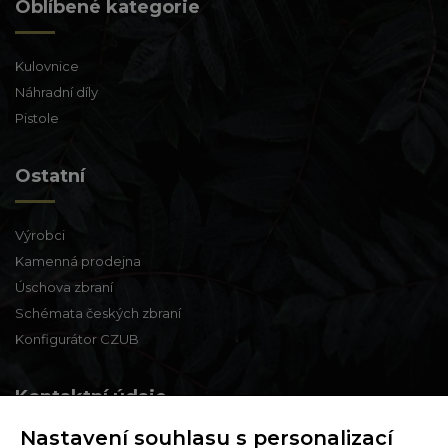
Oblíbené kategorie
Kulovnice
Náhradní díly
Pistole
Ostatní
Výrobci
Kamenná prodejna
Úschova zbraní
Schémata českých zbraní
Konfigurátor CZUB
Kontaktní údaje
Nastavení souhlasu s personalizací