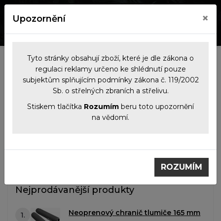
×
Upozornění
0
0
Tyto stránky obsahují zboží, které je dle zákona o
Kategorie
regulaci reklamy určeno ke shlédnutí pouze
subjektům splňujícím podmínky zákona č. 119/2002
Sb. o střelných zbraních a střelivu.
Filtrace produktů
Stiskem tlačítka
Rozumím
beru toto upozornění
na vědomí.
Tlumiče
Tlumiče
ROZUMÍM
Nejprodávanější produkty
Neoprenový chranič tlumiče 165 mm
1.