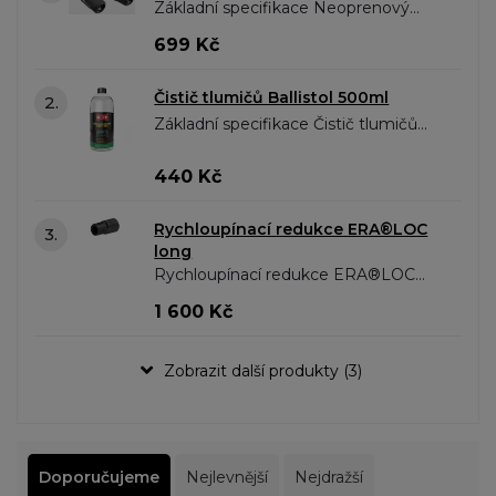
Základní specifikace Neoprenový
chranič tlumiče 165 mm Určeno pro
699 Kč
SOB 3D Délka 165 mm Vyrobeno
z vysoce kvalitního elastického..
Čistič tlumičů Ballistol 500ml
2.
Základní specifikace Čistič tlumičů
Ballistol 500ml Rozpouští
a neutralizuje zbytky spalování
440 Kč
Obsahuje povrchově aktivní látku..
Rychloupínací redukce ERA®LOC
3.
long
Rychloupínací redukce ERA®LOC
Rychloupínací redukce ERA®LOC
1 600 Kč
umožňuje rychlou a snadnou
montáž tlumiče výstřelu krátkým
Zobrazit další produkty (3)
otočením o 60 °. Velmi..
Doporučujeme
Nejlevnější
Nejdražší