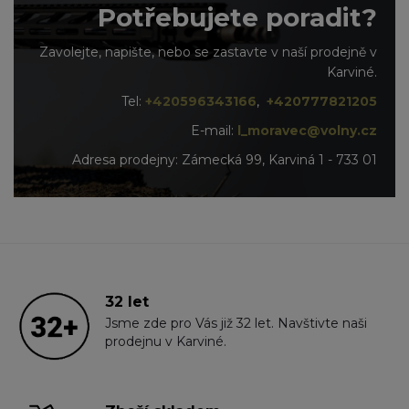
Potřebujete poradit?
Zavolejte, napište, nebo se zastavte v naší prodejně v
Karviné.
Tel:
+420596343166
,
+420777821205
E-mail:
l_moravec@volny.cz
Adresa prodejny: Zámecká 99, Karviná 1 - 733 01
32 let
Jsme zde pro Vás již 32 let. Navštivte naši
prodejnu v Karviné.