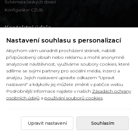
Schémata českých zbraní
Konfigurátor CZUB
Kontaktní údaje
Nastavení souhlasu s personalizací
Zbraně a střelivo Karviná
Abychom vám usnadnili procházení stránek, nabídli
Zámecká 99,
přizpůsobený obsah nebo reklamu a mohli anonymně
Karviná - Fryštát,
analyzovat návštěvnost, využíváme soubory cookies, které
733 01
sdílíme se svými partnery pro sociální média, inzerci a
analýzu. Jejich nastavení upravíte odkazem "Upravit
IČ: 65900634
nastavení" a kdykoliv jej můžete změnit v patičce webu.
DIČ: CZ6358030426
Podrobnější informace najdete v našich
Zásadách ochrany
osobních údajů
a
používání souborů cookies
.
Copyright © 2026 by
Zbranekarvina.cz
.
Upravit nastavení
Souhlasím
Created by