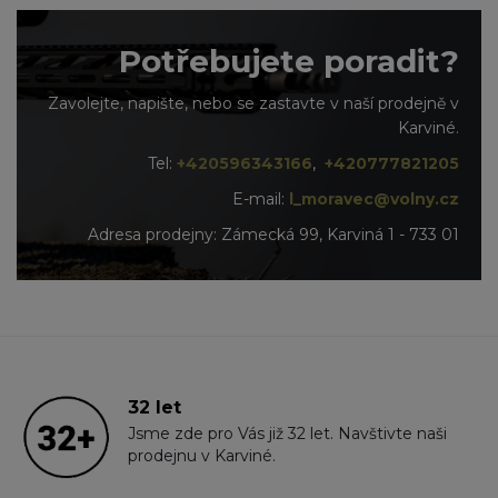
Potřebujete poradit?
Zavolejte, napište, nebo se zastavte v naší prodejně v
Karviné.
Tel:
+420596343166
,
+420777821205
E-mail:
l_moravec@volny.cz
Adresa prodejny: Zámecká 99, Karviná 1 - 733 01
32 let
Jsme zde pro Vás již 32 let. Navštivte naši
prodejnu v Karviné.