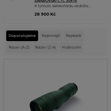
SWAROVSKI CTC 30x75
K tomuto dalekohledu obdržíte
čistící sadu Swarovski v hodnotě
28 900 Kč
1250,- Kč ZDARMA Výsuvné
teleskopy Swarovski: Jedinečné
perspektivy v..
Doporučujeme
Nejlevnější
Nejdražší
Název (A-Z)
Název (Z-A)
Hodnocení