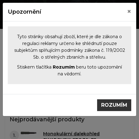
×
Upozornění
0
0
Tyto stránky obsahují zboží, které je dle zákona o
Kategorie
regulaci reklamy určeno ke shlédnutí pouze
subjektům splňujícím podmínky zákona č. 119/2002
Sb. o střelných zbraních a střelivu.
Filtrace produktů
Stiskem tlačítka
Rozumím
beru toto upozornění
na vědomí.
Optika
Monokuláry
Monokuláry
ROZUMÍM
Nejprodávanější produkty
Monokulární dalekohled
1.