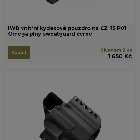
IWB vnitřní kydexové pouzdro na CZ 75 P01
Omega plný sweatguard černé
Skladem 2 ks
Koupit
1 650 Kč