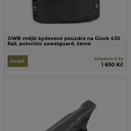
OWB vnější kydexové pouzdro na Glock 43X
Rail, poloviční sweatguard, černé
Skladem 6 ks
Koupit
1 650 Kč