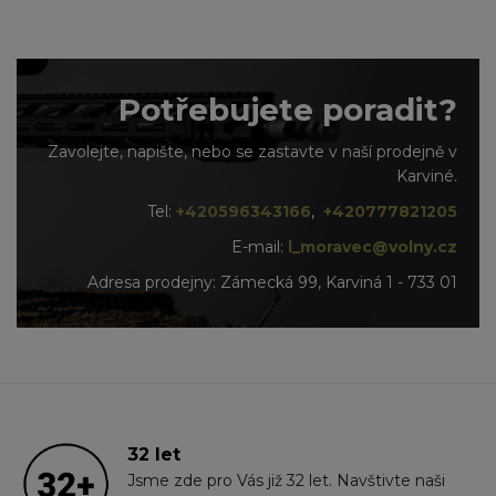
Potřebujete poradit?
Zavolejte, napište, nebo se zastavte v naší prodejně v
Karviné.
Tel:
+420596343166
,
+420777821205
E-mail:
l_moravec@volny.cz
Adresa prodejny: Zámecká 99, Karviná 1 - 733 01
32 let
Jsme zde pro Vás již 32 let. Navštivte naši