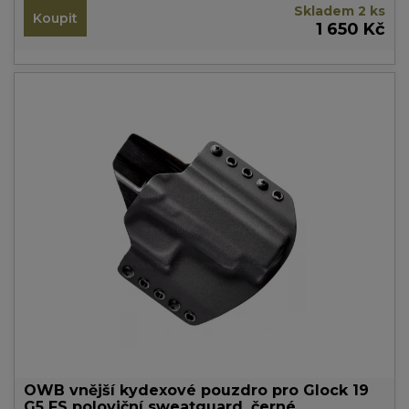
Skladem 2 ks
Koupit
1 650 Kč
OWB vnější kydexové pouzdro pro Glock 19
G5 FS poloviční sweatguard, černé