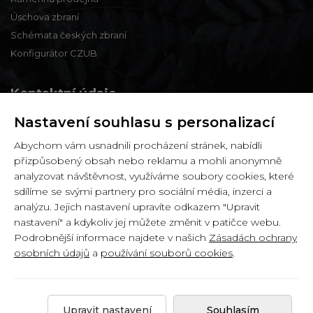
Úschova zbraní
Schémata českých zbraní
Konfigurátor CZUB
Kontaktní údaje
Nastavení souhlasu s personalizací
Zbraně a střelivo Karviná
Abychom vám usnadnili procházení stránek, nabídli
Zámecká 99,
přizpůsobený obsah nebo reklamu a mohli anonymně
Karviná - Fryštát,
analyzovat návštěvnost, využíváme soubory cookies, které
733 01
sdílíme se svými partnery pro sociální média, inzerci a
analýzu. Jejich nastavení upravíte odkazem "Upravit
IČ: 65900634
nastavení" a kdykoliv jej můžete změnit v patičce webu.
DIČ: CZ6358030426
Podrobnější informace najdete v našich
Zásadách ochrany
osobních údajů
a
používání souborů cookies
.
Copyright © 2026 by
Zbranekarvina.cz
.
Upravit nastavení
Souhlasím