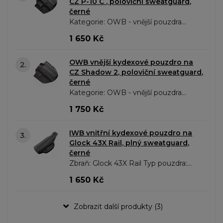
CZ P-10 C , poloviční sweatguard,
černé
Kategorie: OWB - vnější pouzdra
Zbraň: CZ P-10 C Typ pouzdra: OWB
1 650 Kč
-..
OWB vnější kydexové pouzdro na
2.
CZ Shadow 2, poloviční sweatguard,
černé
Kategorie: OWB - vnější pouzdra
Zbraň: CZ Shadow 2 , CZ Shadow 2
1 750 Kč
OR , CZ Shadow 2 Orange Typ
pouzdra: OWB..
IWB vnitřní kydexové pouzdro na
3.
Glock 43X Rail, plný sweatguard,
černé
Zbraň: Glock 43X Rail Typ pouzdra:
IWB - vnitřní Barva: Černá
1 650 Kč
Sweatguard: Plný Sklon:..
Zobrazit další produkty (3)