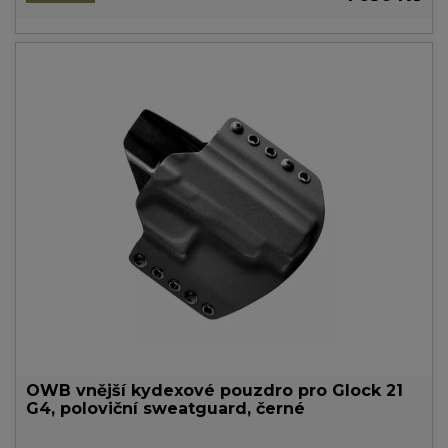
OWB vnější kydexové pouzdro pro Glock 21
G4, poloviční sweatguard, černé