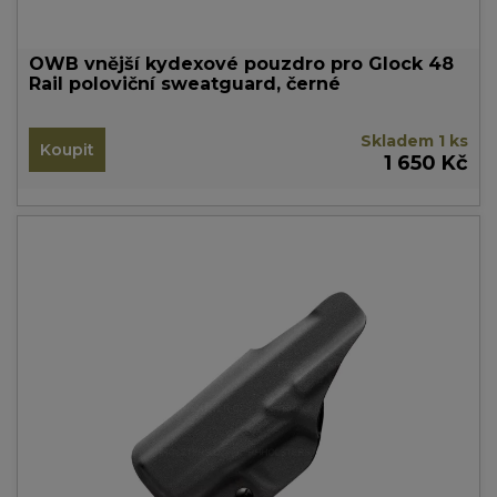
OWB vnější kydexové pouzdro pro Glock 48
Rail poloviční sweatguard, černé
Skladem 1 ks
Koupit
1 650 Kč