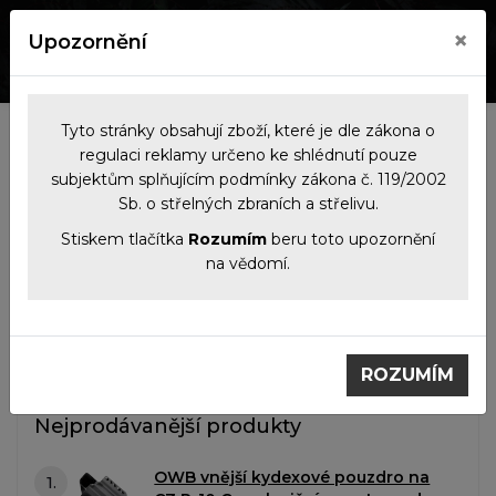
×
Upozornění
0
0
Tyto stránky obsahují zboží, které je dle zákona o
Kategorie
regulaci reklamy určeno ke shlédnutí pouze
subjektům splňujícím podmínky zákona č. 119/2002
Sb. o střelných zbraních a střelivu.
Filtrace produktů
Stiskem tlačítka
Rozumím
beru toto upozornění
na vědomí.
Příslušenství
Pouzdra na zbraně
Pouzdra na zbraně
ROZUMÍM
Nejprodávanější produkty
OWB vnější kydexové pouzdro na
1.