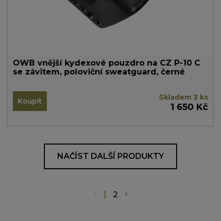
OWB vnější kydexové pouzdro na CZ P-10 C
se závitem, poloviční sweatguard, černé
Skladem 3 ks
Koupit
1 650 Kč
NAČÍST DALŠÍ PRODUKTY
1
2