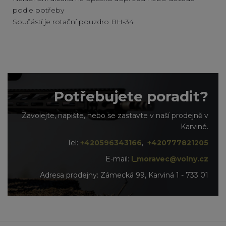
podle potřeby
Součástí je rotační pouzdro BH-34
Potřebujete poradit?
Zavolejte, napište, nebo se zastavte v naší prodejně v
Karviné.
Tel:
+420596343166
,
+420777821205
E-mail:
l_moravec@volny.cz
Adresa prodejny: Zámecká 99, Karviná 1 - 733 01