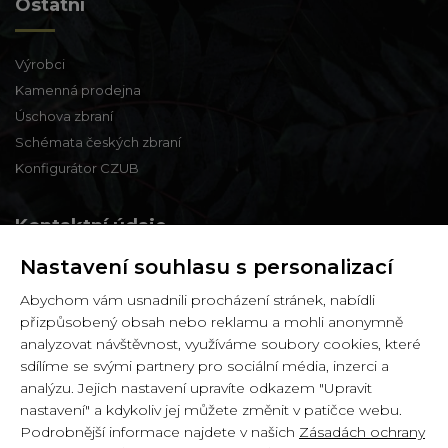
Ostatní
Výrobci
Kamenná prodejna
Úschova zbraní
Schémata českých zbraní
Konfigurátor CZUB
Kontaktní údaje
Nastavení souhlasu s personalizací
Zbraně a střelivo Karviná
Abychom vám usnadnili procházení stránek, nabídli
Zámecká 99,
přizpůsobený obsah nebo reklamu a mohli anonymně
Karviná - Fryštát,
analyzovat návštěvnost, využíváme soubory cookies, které
733 01
sdílíme se svými partnery pro sociální média, inzerci a
analýzu. Jejich nastavení upravíte odkazem "Upravit
IČ: 65900634
nastavení" a kdykoliv jej můžete změnit v patičce webu.
DIČ: CZ6358030426
Podrobnější informace najdete v našich
Zásadách ochrany