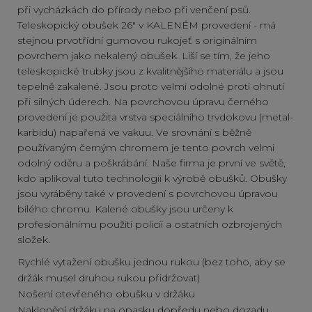
při vycházkách do přírody nebo při venčení psů.
Teleskopický obušek 26" v KALENÉM provedení - má
stejnou prvotřídní gumovou rukojeť s originálním
povrchem jako nekalený obušek. Liší se tím, že jeho
teleskopické trubky jsou z kvalitnějšího materiálu a jsou
tepelně zakalené. Jsou proto velmi odolné proti ohnutí
při silných úderech. Na povrchovou úpravu černého
provedení je použita vrstva speciálního trvdokovu (metal-
karbidu) napařená ve vakuu. Ve srovnání s běžně
používaným černým chromem je tento povrch velmi
odolný oděru a poškrábání. Naše firma je první ve světě,
kdo aplikoval tuto technologii k výrobě obušků. Obušky
jsou vyráběny také v provedení s povrchovou úpravou
bílého chromu. Kalené obušky jsou určeny k
profesionálnímu použití policíí a ostatních ozbrojených
složek.
Rychlé vytažení obušku jednou rukou (bez toho, aby se
držák musel druhou rukou přidržovat)
Nošení otevřeného obušku v držáku
Naklonění držáku na opasku dopředu nebo dozadu