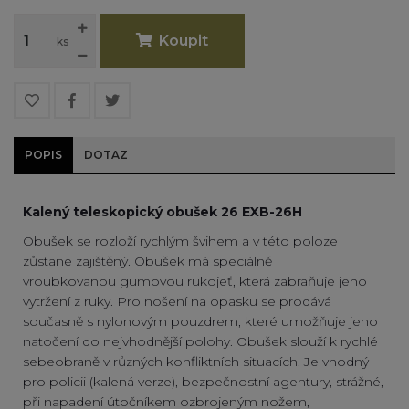
Koupit
ks
POPIS
DOTAZ
Kalený teleskopický obušek 26 EXB-26H
Obušek se rozloží rychlým švihem a v této poloze
zůstane zajištěný. Obušek má speciálně
vroubkovanou gumovou rukojeť, která zabraňuje jeho
vytržení z ruky. Pro nošení na opasku se prodává
současně s nylonovým pouzdrem, které umožňuje jeho
natočení do nejvhodnější polohy. Obušek slouží k rychlé
sebeobraně v různých konfliktních situacích. Je vhodný
pro policii (kalená verze), bezpečnostní agentury, strážné,
při napadení útočníkem ozbrojeným nožem,