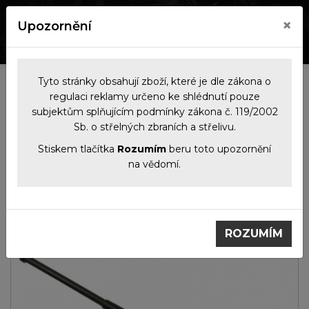
×
Upozornění
0
0
Tyto stránky obsahují zboží, které je dle zákona o
Kategorie
regulaci reklamy určeno ke shlédnutí pouze
subjektům splňujícím podmínky zákona č. 119/2002
Sb. o střelných zbraních a střelivu.
Sebeobranné
Teleskopické
Kalený teleskopický
prostředky
obušky
obušek 26 EXB-26H,
Stiskem tlačítka
Rozumím
beru toto upozornění
černý s rotačním
na vědomí.
pouzdrem
ROZUMÍM