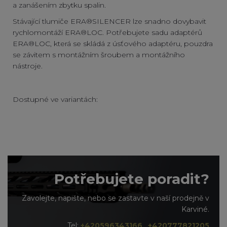
a zanášením zbytku spalin.
Stávající tlumiče ERA®SILENCER lze snadno dovybavit
rychlomontáží
ERA®LOC
. Potřebujete sadu adaptérů
ERA®LOC, která se skládá z úsťového adaptéru, pouzdra
se závitem s montážním šroubem a montážního
nástroje.
Dostupné ve variantách:
Potřebujete poradit?
Zavolejte, napište, nebo se zastavte v naší prodejně v
Karviné.
Tel:
+420596343166
,
+420777821205