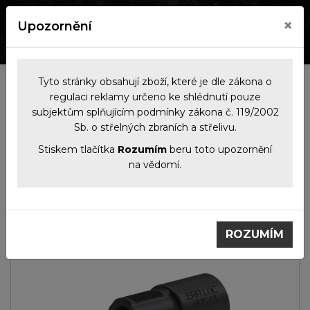
×
Upozornění
0
0
Tyto stránky obsahují zboží, které je dle zákona o
Kategorie
regulaci reklamy určeno ke shlédnutí pouze
subjektům splňujícím podmínky zákona č. 119/2002
Sb. o střelných zbraních a střelivu.
Tlumiče
Příslušenství
Rychloupínací redukce
ERA®LOC long
Stiskem tlačítka
Rozumím
beru toto upozornění
na vědomí.
ROZUMÍM