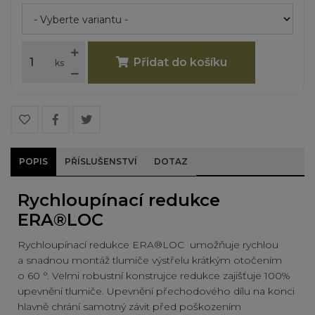
Přidat do košíku
ks
POPIS
PŘÍSLUŠENSTVÍ
DOTAZ
Rychloupínací redukce
ERA®LOC
Rychloupínací redukce ERA®LOC umožňuje rychlou
a snadnou montáž tlumiče výstřelu krátkým otočením
o 60 °. Velmi robustní konstrujce redukce zajišťuje 100%
upevnění tlumiče. Upevnění přechodového dílu na konci
hlavně chrání samotný závit před poškozením