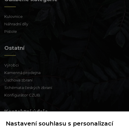
Kulovnice
Náhradní díly
Pistole
Ostatní
Výrobci
Kamenná prodejna
Úschova zbraní
Schémata českých zbraní
Konfigurátor CZUB
Kontaktní údaje
Nastavení souhlasu s personalizací