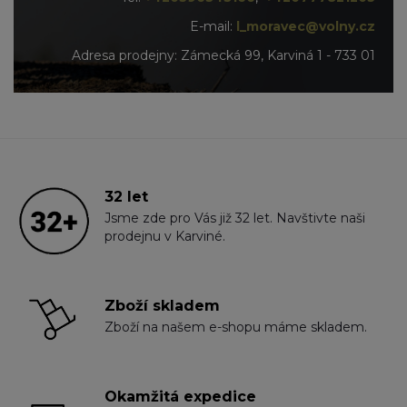
E-mail:
l_moravec@volny.cz
Adresa prodejny: Zámecká 99, Karviná 1 - 733 01
32 let
Jsme zde pro Vás již 32 let. Navštivte naši
prodejnu v Karviné.
Zboží skladem
Zboží na našem e-shopu máme skladem.
Okamžitá expedice