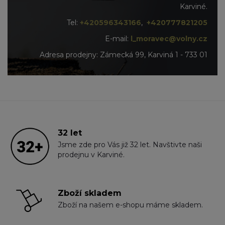
Karviné.
Tel:
+420596343166
,
+420777821205
E-mail:
l_moravec@volny.cz
Adresa prodejny: Zámecká 99, Karviná 1 - 733 01
32 let
Jsme zde pro Vás již 32 let. Navštivte naši
prodejnu v Karviné.
Zboží skladem
Zboží na našem e-shopu máme skladem.