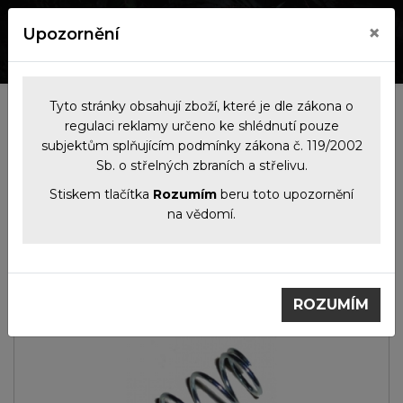
×
Upozornění
0
0
Tyto stránky obsahují zboží, které je dle zákona o
Kategorie
regulaci reklamy určeno ke shlédnutí pouze
subjektům splňujícím podmínky zákona č. 119/2002
Sb. o střelných zbraních a střelivu.
Náhradní
Zápalníky
Vzpruha zápalníku
díly
ZH
Stiskem tlačítka
Rozumím
beru toto upozornění
na vědomí.
ROZUMÍM