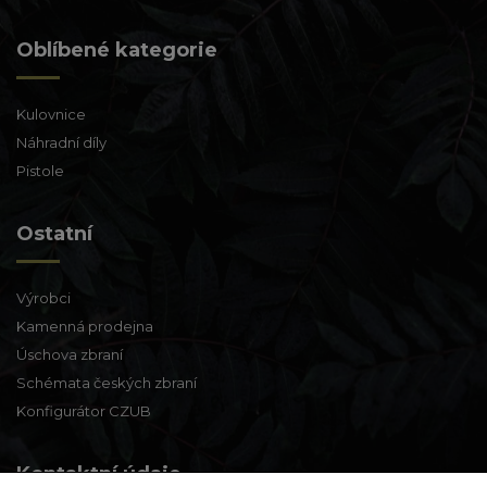
Oblíbené kategorie
Kulovnice
Náhradní díly
Pistole
Ostatní
Výrobci
Kamenná prodejna
Úschova zbraní
Schémata českých zbraní
Konfigurátor CZUB
Kontaktní údaje