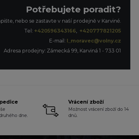
Potřebujete poradit?
apište, nebo se zastavte v naší prodejně v Karviné.
Tel:
+420596343166
,
+420777821205
E-mail:
l_moravec@volny.cz
Adresa prodejny: Zámecká 99, Karviná 1 - 733 01
pedice
Vrácení zboží
aše
Možnost vrácení zboží do 14
druhého dne.
dnů.