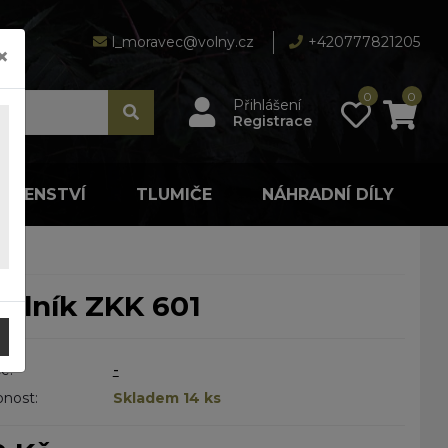
l_moravec@volny.cz
+420777821205
×
0
0
Přihlášení
Registrace
LUŠENSTVÍ
TLUMIČE
NÁHRADNÍ DÍLY
palník ZKK 601
e:
-
nost:
Skladem 14 ks