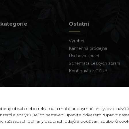
 kategorie
Ostatní
Výrobci
Kamenná prodejna
Úschova zbraní
Schémata českých zbraní
Konfigurátor CZUB
sobený obsah nebo reklamu a mohli anonymně analyzovat návště
inzerci a analýzu. Jejich nastavení upravíte odkazem "Upravit nast
šich
Zásadách ochrany osobních údajů
a
používání souborů cook