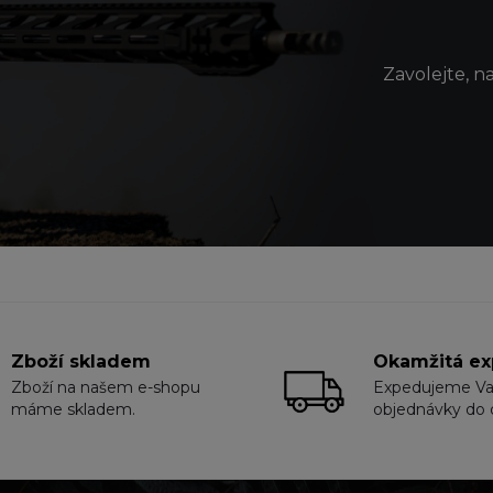
Zavolejte, n
Zboží skladem
Okamžitá ex
Zboží na našem e-shopu
Expedujeme V
máme skladem.
objednávky do 