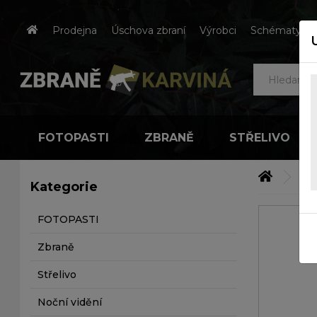
Prodejna
Úschova zbraní
Výrobci
Schématy čes
FOTOPASTI
ZBRANĚ
STŘELIVO
Náh
Kategorie
FOTOPASTI
Zbraně
Střelivo
Noční vidění