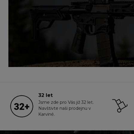
32 let
Jsme zde pro Vás již 32 let.
Navštivte naši prodejnu v
Karviné.