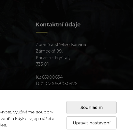
Kontaktní údaje
Zbraně a střelivo Karviná
Zámecká 99,
Karviná - Fryštát,
733 01
IČ: 65900634
DIČ: CZ6358030426
Souhlasím
vnost, využíváme soubory
Created by
avení" a kdykoliv jej můžete
Upravit nastavení
ies
.