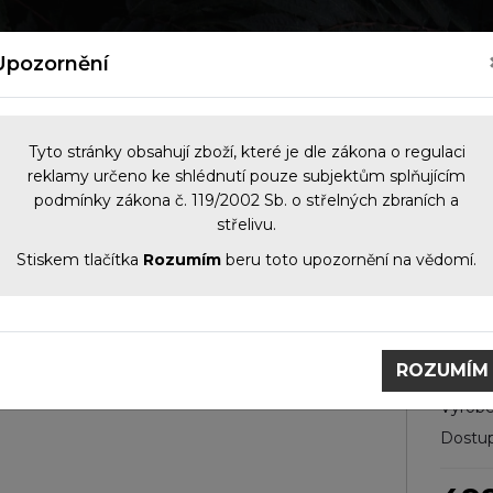
kých zbraní
Nový zákon o zbraních 2026
Kontakt
Upozornění
Tyto stránky obsahují zboží, které je dle zákona o regulaci
reklamy určeno ke shlédnutí pouze subjektům splňujícím
podmínky zákona č. 119/2002 Sb. o střelných zbraních a
NOČNÍ VIDĚNÍ
OPTIKA
KOMIS
PŘÍS
střelivu.
Stiskem tlačítka
Rozumím
beru toto upozornění na vědomí.
radní díly
Zápalníky
Zápalník ZKK 601
Zá
ROZUMÍM
Výrobc
Dostup