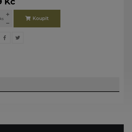
9 Kč
Koupit
ks