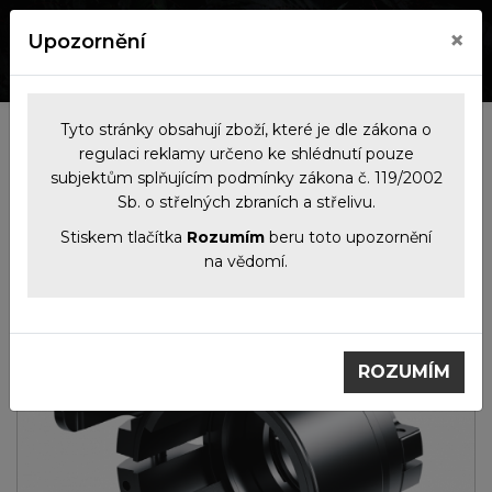
×
Upozornění
0
0
Tyto stránky obsahují zboží, které je dle zákona o
Kategorie
regulaci reklamy určeno ke shlédnutí pouze
subjektům splňujícím podmínky zákona č. 119/2002
Sb. o střelných zbraních a střelivu.
Noční
Termovizní
Adaptér PSP
vidění
předsádky
50mm pro TM 35
Stiskem tlačítka
Rozumím
beru toto upozornění
na vědomí.
ROZUMÍM