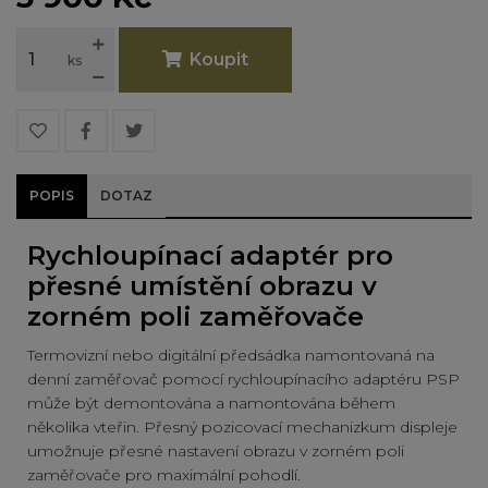
Koupit
ks
POPIS
DOTAZ
Rychloupínací adaptér pro
přesné umístění obrazu v
zorném poli zaměřovače
Termovizní nebo digitální předsádka namontovaná na
denní zaměřovač pomocí rychloupínacího adaptéru PSP
může být demontována a namontována během
několika vteřin. Přesný pozicovací mechanizkum displeje
umožnuje přesné nastavení obrazu v zorném poli
zaměřovače pro maximální pohodlí.