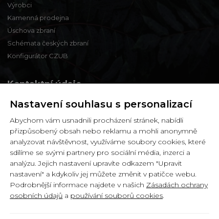
Výrobci
Kamenná prodejna
Úschova zbraní
Schémata českých zbraní
Konfigurátor CZUB
Kontaktní údaje
Nastavení souhlasu s personalizací
Zbraně a střelivo Karviná
Abychom vám usnadnili procházení stránek, nabídli
Zámecká 99,
přizpůsobený obsah nebo reklamu a mohli anonymně
Karviná - Fryštát,
analyzovat návštěvnost, využíváme soubory cookies, které
733 01
sdílíme se svými partnery pro sociální média, inzerci a
analýzu. Jejich nastavení upravíte odkazem "Upravit
IČ: 65900634
nastavení" a kdykoliv jej můžete změnit v patičce webu.
DIČ: CZ6358030426
Podrobnější informace najdete v našich
Zásadách ochrany
osobních údajů
a
používání souborů cookies
.