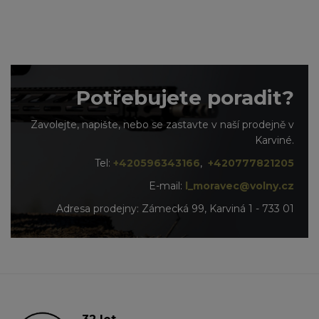
Potřebujete poradit?
Zavolejte, napište, nebo se zastavte v naší prodejně v
Karviné.
Tel:
+420596343166
,
+420777821205
E-mail:
l_moravec@volny.cz
Adresa prodejny: Zámecká 99, Karviná 1 - 733 01