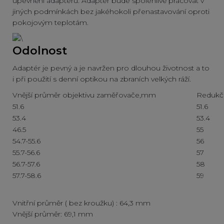
upevnění adaptéru. Adaptér bude spolehlivě pracovat v
jiných podmínkách bez jakéhokoli přenastavování oproti
pokojovým teplotám.
Odolnost
Adaptér je pevný a je navržen pro dlouhou životnost a to
i při použití s denní optikou na zbraních velkých ráží.
Vnější průměr objektivu zaměřovače,mm
Redukč
51.6
51.6
53.4
53.4
46.5
55
54.7-55.6
56
55.7-56.6
57
56.7-57.6
58
57.7-58.6
59
Vnitřní průměr ( bez kroužku) : 64,3 mm
Vnější průměr: 69,1 mm