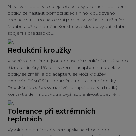
Nastavení polohy displeje předsádky v zorném poli denní
optiky lze nastavit pomocí speciálního kloubového
mechanismu. Po nastavení pozice se zafixuje utažením
šroubu a už se nemění. Konstrukce kloubu vytváří stabilní
spojení s předsádkou.
Redukční kroužky
V sadě s adaptérem jsou dodávané redukční kroužky pro
různé průměry. Před nasazením adaptéru na objektiv
optiky se změřil a do adaptéru se vloží kroužek
odpovídající vnějšímu průměru tubusu denní optiky.
Redukční kroužek vymezí vůli a zajistí pevný a hladký
kontakt s denní optikou a zvýší spolehlivost upevnění.
Tolerance při extrémních
teplotách
Vysoké teplotní rozdíly nemají vliv na chod nebo