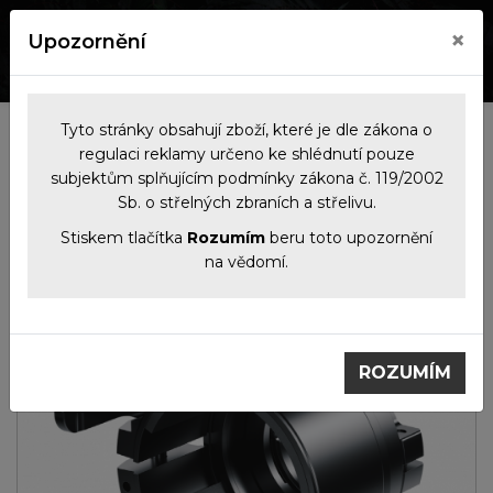
×
Upozornění
0
0
Tyto stránky obsahují zboží, které je dle zákona o
Kategorie
regulaci reklamy určeno ke shlédnutí pouze
subjektům splňujícím podmínky zákona č. 119/2002
Sb. o střelných zbraních a střelivu.
Noční
Termovizní
Adaptér PSP
vidění
předsádky
56mm pro TM 35
Stiskem tlačítka
Rozumím
beru toto upozornění
na vědomí.
ROZUMÍM