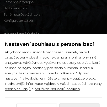
Kamenná prodejna
Úschova zbraní
Schémata českých zbraní
Konfigurátor CZUB
Kontaktní údaje
Nastavení souhlasu s personalizací
Zbraně a střelivo Karviná
Abychom vám usnadnili procházení stránek, nabídli
Zámecká 99,
přizpůsobený obsah nebo reklamu a mohli anonymně
Karviná - Fryštát,
analyzovat návštěvnost, využíváme soubory cookies, které
733 01
sdílíme se svými partnery pro sociální média, inzerci a
analýzu. Jejich nastavení upravíte odkazem "Upravit
IČ: 65900634
nastavení" a kdykoliv jej můžete změnit v patičce webu.
DIČ: CZ6358030426
Podrobnější informace najdete v našich
Zásadách ochrany
osobních údajů
a
používání souborů cookies
.
Copyright © 2026 by
Zbranekarvina.cz
.