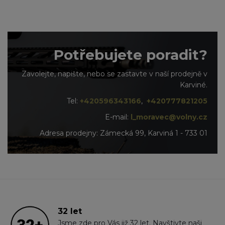
Potřebujete poradit?
Zavolejte, napište, nebo se zastavte v naší prodejně v
Karviné.
Tel:
+420596343166
,
+420777821205
E-mail:
l_moravec@volny.cz
Adresa prodejny: Zámecká 99, Karviná 1 - 733 01
32 let
Jsme zde pro Vás již 32 let. Navštivte naši