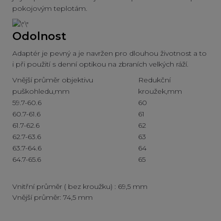
pokojovým teplotám.
Odolnost
Adaptér je pevný a je navržen pro dlouhou životnost a to
i při použití s denní optikou na zbraních velkých ráží.
Vnější průměr objektivu
Redukční
puškohledu,mm
kroužek,mm
59.7-60.6
60
60.7-61.6
61
61.7-62.6
62
62.7-63.6
63
63.7-64.6
64
64.7-65.6
65
Vnitřní průměr ( bez kroužku) : 69,5 mm
Vnější průměr: 74,5 mm