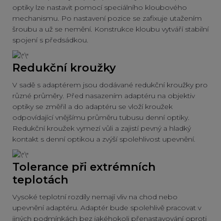
optiky lze nastavit pomocí speciálního kloubového
mechanismu. Po nastavení pozice se zafixuje utažením
šroubu a už se nemění. Konstrukce kloubu vytváří stabilní
spojení s předsádkou.
Redukční kroužky
V sadě s adaptérem jsou dodávané redukční kroužky pro
různé průměry. Před nasazením adaptéru na objektiv
optiky se změřil a do adaptéru se vloží kroužek
odpovídající vnějšímu průměru tubusu denní optiky.
Redukční kroužek vymezí vůli a zajistí pevný a hladký
kontakt s denní optikou a zvýší spolehlivost upevnění.
Tolerance při extrémních
teplotách
Vysoké teplotní rozdíly nemají vliv na chod nebo
upevnění adaptéru. Adaptér bude spolehlivě pracovat v
jiných podmínkách bez jakéhokoli přenastavování oproti