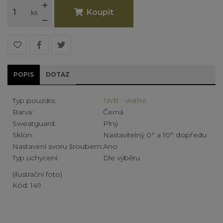
Koupit
ks
POPIS
DOTAZ
Typ pouzdra:
IWB - vnitřní
Barva:
Černá
Sweatguard:
Plný
Sklon:
Nastavitelný 0° a 10° dopředu
Nastavení svoru šroubem:
Ano
Typ uchycení:
Dle výběru
(ilustrační foto)
Kód: 149