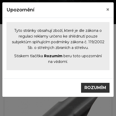
×
Upozornění
0
0
Tyto stránky obsahují zboží, které je dle zákona o
Kategorie
regulaci reklamy určeno ke shlédnutí pouze
subjektům splňujícím podmínky zákona č. 119/2002
Sb. o střelných zbraních a střelivu.
Příslušenství
Pouzdra
IWB vnitřní kydexové
na
pouzdro na Glock 48 Rail,
Stiskem tlačítka
Rozumím
beru toto upozornění
zbraně
plný sweatguard, černé
na vědomí.
ROZUMÍM