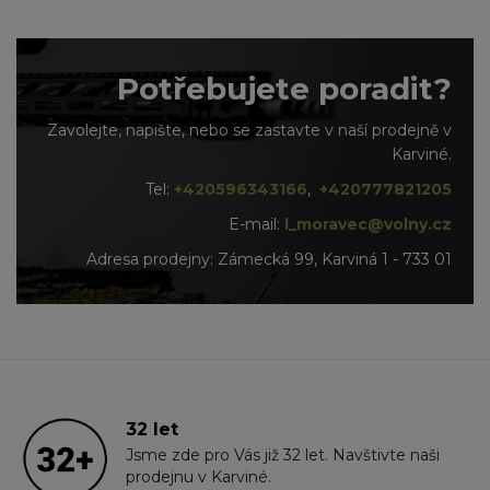
Potřebujete poradit?
Zavolejte, napište, nebo se zastavte v naší prodejně v
Karviné.
Tel:
+420596343166
,
+420777821205
E-mail:
l_moravec@volny.cz
Adresa prodejny: Zámecká 99, Karviná 1 - 733 01
32 let
Jsme zde pro Vás již 32 let. Navštivte naši
prodejnu v Karviné.