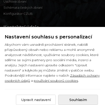
Úschova zbraní
Schémata českých zbraní
Konfigurátor CZUB
Kontaktní údaje
Nastavení souhlasu s personalizací
Zbraně a střelivo Karviná
Abychom vám usnadnili procházení stránek, nabídli
Zámecká 99,
přizpůsobený obsah nebo reklamu a mohli anonymně
Karviná - Fryštát,
analyzovat návštěvnost, využíváme soubory cookies, které
733 01
sdílíme se svými partnery pro sociální média, inzerci a
analýzu. Jejich nastavení upravíte odkazem "Upravit
IČ: 65900634
nastavení" a kdykoliv jej můžete změnit v patičce webu.
DIČ: CZ6358030426
Podrobnější informace najdete v našich
Zásadách ochrany
osobních údajů
a
používání souborů cookies
.
Copyright © 2026 by
Zbranekarvina.cz
.
Upravit nastavení
Souhlasím
Created by