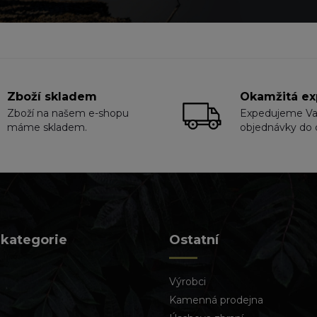
Zboží skladem
Okamžitá ex
Zboží na našem e-shopu
Expedujeme V
máme skladem.
objednávky do 
 kategorie
Ostatní
Výrobci
Kamenná prodejna