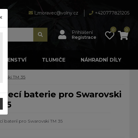
l_moravec@volny.cz
+420777821205
×
0
0
Přihlášení
Registrace
LUŠENSTVÍ
TLUMIČE
NÁHRADNÍ DÍLY
rovski TM 35
 35
cí baterií pro Swarovski TM 35