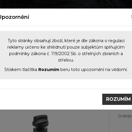
kých zbraní
Nový zákon o zbraních 2026
Kontakt
Upozornění
Tyto stránky obsahují zboží, které je dle zákona o regulaci
reklamy určeno ke shlédnutí pouze subjektům splňujícím
podmínky zákona č. 119/2002 Sb. o střelných zbraních a
NOČNÍ VIDĚNÍ
OPTIKA
KOMIS
PŘÍS
střelivu.
Stiskem tlačítka
Rozumím
beru toto upozornění na vědomí.
slušenství
Doplňky Swarovski
Nabíjecí baterie pro Swa
Nabíjecí baterie pro Swarovski
TM
ROZUMÍM
Dobíje