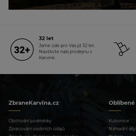
32 let
Jsme zde pro Vás již 32 let.
Navštivte naši prodejnu v
Karviné.
ZbraneKarvina.cz
Oblíbené
Obchodní podmínky
Kulovnice
Zpracování osobních údajů
Náhradní díly