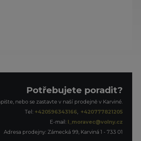
Potřebujete poradit?
apište, nebo se zastavte v naší prodejně v Karviné.
Tel:
+420596343166
,
+420777821205
E-mail:
l_moravec@volny.cz
Adresa prodejny: Zámecká 99, Karviná 1 - 733 01