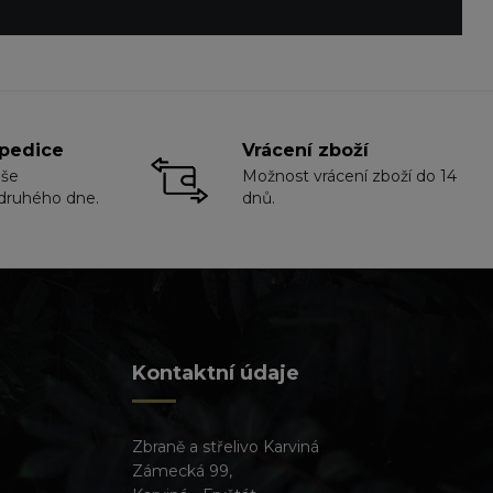
pedice
Vrácení zboží
aše
Možnost vrácení zboží do 14
druhého dne.
dnů.
Kontaktní údaje
Zbraně a střelivo Karviná
Zámecká 99,