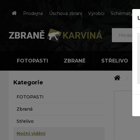
Prodejna
Úschova zbraní
Výrobci
Schématy čes
FOTOPASTI
ZBRANĚ
STŘELIVO
Pří
Kategorie
FOTOPASTI
Zbraně
Střelivo
Noční vidění