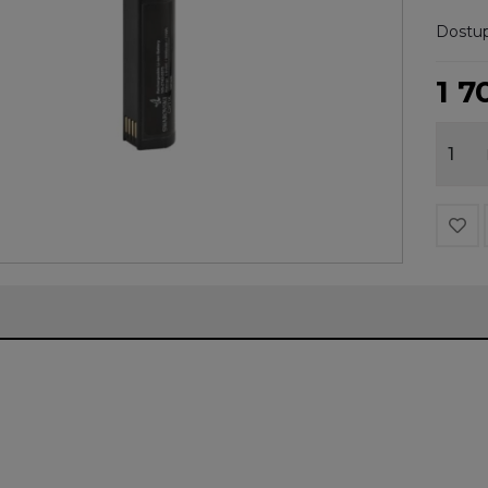
Dostup
1 7