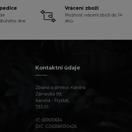
pedice
Vrácení zboží
aše
Možnost vrácení zboží do 14
druhého dne.
dnů.
Kontaktní údaje
Zbraně a střelivo Karviná
Zámecká 99,
Karviná - Fryštát,
733 01
IČ: 65900634
DIČ: CZ6358030426