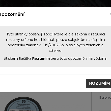
kých zbraní
Nový zákon o zbraních 2026
Kontakt
Upozornění
Tyto stránky obsahují zboží, které je dle zákona o regulaci
reklamy určeno ke shlédnutí pouze subjektům splňujícím
podmínky zákona č. 119/2002 Sb. o střelných zbraních a
NOČNÍ VIDĚNÍ
OPTIKA
KOMIS
PŘÍS
střelivu.
Stiskem tlačítka
Rozumím
beru toto upozornění na vědomí.
raně
Zbraně C- I
Náboje Flobert 9mm RWS špička
Náboje Flobert 9mm RWS
špi
ROZUMÍM
Baleno