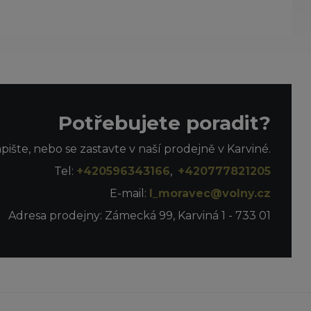
Potřebujete poradit?
apište, nebo se zastavte v naší prodejně v Karviné.
Tel:
+420596343166
,
+420777821205
E-mail:
l_moravec@volny.cz
Adresa prodejny: Zámecká 99, Karviná 1 - 733 01