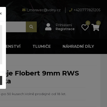
l_moravec@volny.cz
+420777821205
×
0
0
Přihlášení
Registrace
LUŠENSTVÍ
TLUMIČE
NÁHRADNÍ DÍLY
čka
 po 50 kusech.Volně prodejné od 18 let.