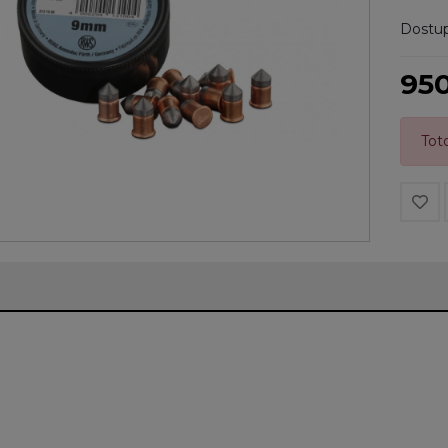
Dostup
95
Tot