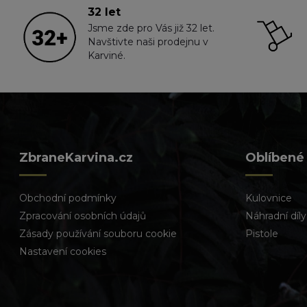
32 let
Jsme zde pro Vás již 32 let.
Navštivte naši prodejnu v
Karviné.
ZbraneKarvina.cz
Oblíbené
Obchodní podmínky
Kulovnice
Zpracování osobních údajů
Náhradní díly
Zásady používání souboru cookie
Pistole
Nastavení cookies