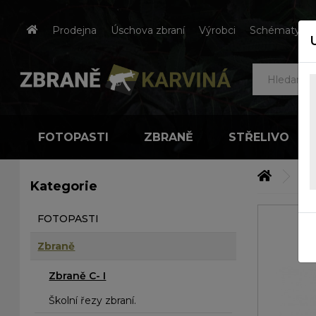
Prodejna
Úschova zbraní
Výrobci
Schématy čes
FOTOPASTI
ZBRANĚ
STŘELIVO
Zb
Kategorie
FOTOPASTI
Zbraně
Zbraně C- I
Školní řezy zbraní.