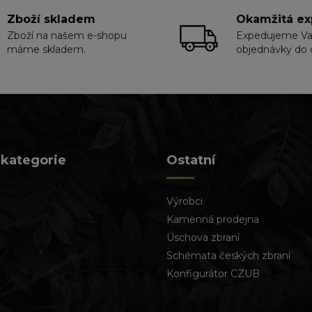
Zboží skladem
Okamžitá ex
Zboží na našem e-shopu
Expedujeme V
máme skladem.
objednávky do 
 kategorie
Ostatní
Výrobci
Kamenná prodejna
Úschova zbraní
Schémata českých zbraní
Konfigurátor CZUB