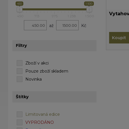
450
1 500
Vytahov
450
713
975
1 238
1 500
až
Kč
Koupit
Filtry
Zboží v akci
Pouze zboží skladem
Novinka
Štítky
Limitovaná edice
VYPRODÁNO