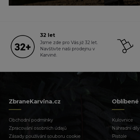
32 let
Jsme zde pro Vás již 32 let.
Navštivte naši prodejnu v
Karviné.
ZbraneKarvina.cz
Oblíbené
Obchodní podmínky
Kulovnice
Zpracování osobních údajů
Náhradní díly
Zásady používání souboru cookie
Pistole