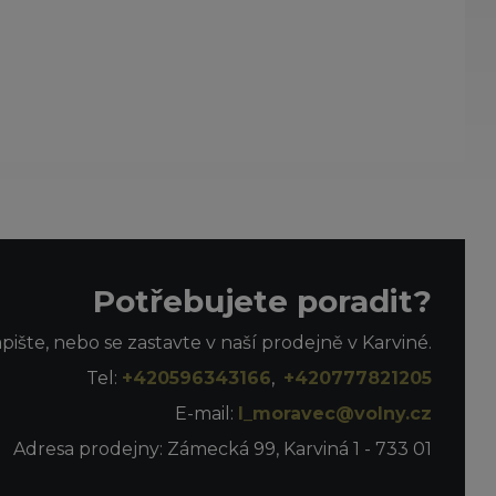
Potřebujete poradit?
apište, nebo se zastavte v naší prodejně v Karviné.
Tel:
+420596343166
,
+420777821205
E-mail:
l_moravec@volny.cz
Adresa prodejny: Zámecká 99, Karviná 1 - 733 01