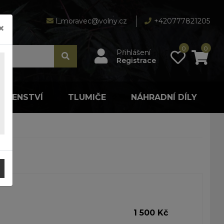
l_moravec@volny.cz
+420777821205
×
0
0
Přihlášení
Registrace
LUŠENSTVÍ
TLUMIČE
NÁHRADNÍ DÍLY
1 500 Kč