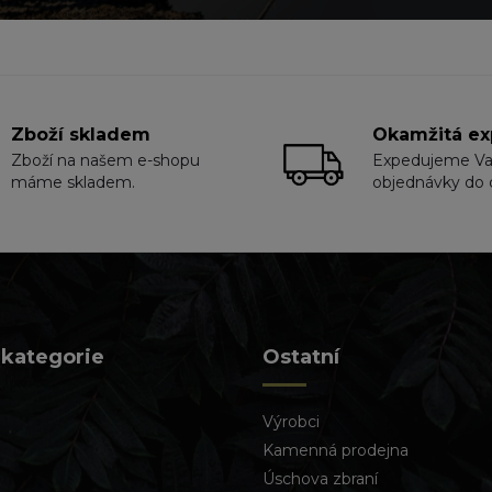
Zboží skladem
Okamžitá ex
Zboží na našem e-shopu
Expedujeme V
máme skladem.
objednávky do 
 kategorie
Ostatní
Výrobci
Kamenná prodejna
Úschova zbraní