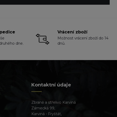
pedice
Vrácení zboží
aše
Možnost vrácení zboží do 14
druhého dne.
dnů.
Kontaktní údaje
Zbraně a střelivo Karviná
Zámecká 99,
Karviná - Fryštát,