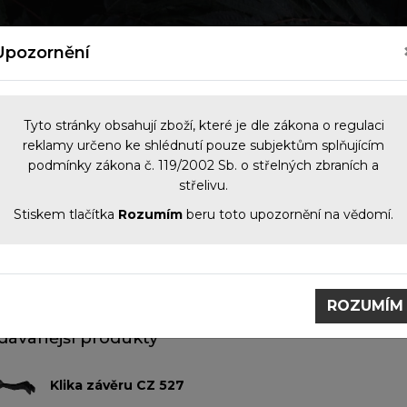
kých zbraní
Nový zákon o zbraních 2026
Kontakt
Upozornění
Tyto stránky obsahují zboží, které je dle zákona o regulaci
reklamy určeno ke shlédnutí pouze subjektům splňujícím
podmínky zákona č. 119/2002 Sb. o střelných zbraních a
NOČNÍ VIDĚNÍ
OPTIKA
KOMIS
PŘÍS
střelivu.
Stiskem tlačítka
Rozumím
beru toto upozornění na vědomí.
radní díly
Nahradní dily zbraní.
í dily zbraní.
ROZUMÍM
dávanější produkty
Klika závěru CZ 527