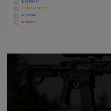
Bestseller
Doprava zdarma !
Novinka
Nowość