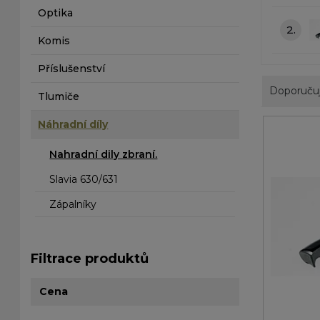
Optika
2.
Komis
Příslušenství
Doporuču
Tlumiče
Náhradní díly
Nahradní dily zbraní.
Slavia 630/631
Zápalníky
Filtrace produktů
Cena