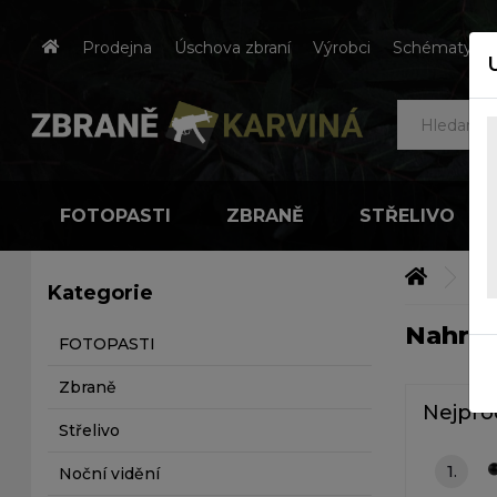
Prodejna
Úschova zbraní
Výrobci
Schématy čes
FOTOPASTI
ZBRANĚ
STŘELIVO
Náh
Kategorie
Nahradn
FOTOPASTI
Zbraně
Nejpro
Střelivo
1.
Noční vidění