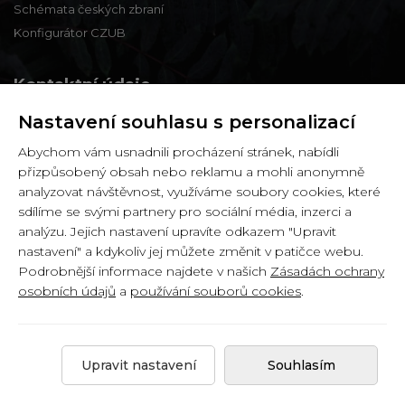
Schémata českých zbraní
Konfigurátor CZUB
Kontaktní údaje
Nastavení souhlasu s personalizací
Zbraně a střelivo Karviná
Abychom vám usnadnili procházení stránek, nabídli
Zámecká 99,
přizpůsobený obsah nebo reklamu a mohli anonymně
Karviná - Fryštát,
analyzovat návštěvnost, využíváme soubory cookies, které
733 01
sdílíme se svými partnery pro sociální média, inzerci a
analýzu. Jejich nastavení upravíte odkazem "Upravit
IČ: 65900634
nastavení" a kdykoliv jej můžete změnit v patičce webu.
DIČ: CZ6358030426
Podrobnější informace najdete v našich
Zásadách ochrany
osobních údajů
a
používání souborů cookies
.
Copyright © 2026 by
Zbranekarvina.cz
.
Upravit nastavení
Souhlasím
Created by