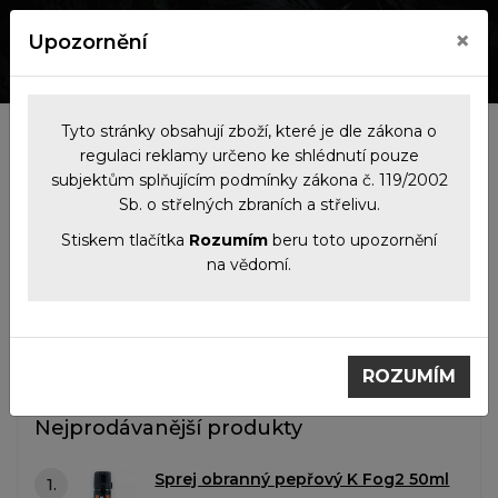
×
Upozornění
0
0
Tyto stránky obsahují zboží, které je dle zákona o
Kategorie
regulaci reklamy určeno ke shlédnutí pouze
subjektům splňujícím podmínky zákona č. 119/2002
Sb. o střelných zbraních a střelivu.
Filtrace produktů
Stiskem tlačítka
Rozumím
beru toto upozornění
na vědomí.
Sebeobranné prostředky
Pepřové spreje
Pepřové spreje
ROZUMÍM
Nejprodávanější produkty
Sprej obranný pepřový K Fog2 50ml
1.