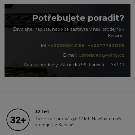
Potřebujete poradit?
Zavolejte, napište, nebo se zastavte v naší prodejně v
Karviné.
Tel:
+420596343166
,
+420777821205
E-mail:
l_moravec@volny.cz
Adresa prodejny: Zámecká 99, Karviná 1 - 733 01
32 let
Jsme zde pro Vás již 32 let. Navštivte naši
prodejnu v Karviné.