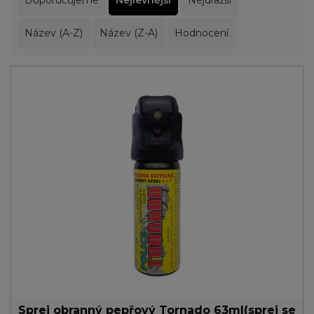
Doporučujeme
Nejlevnější
Nejdražší
Název (A-Z)
Název (Z-A)
Hodnocení
Sprej obranný pepřový Tornado 63ml(sprej se