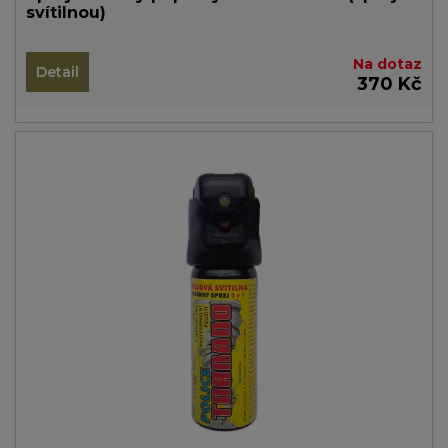
svítilnou)
Na dotaz
Detail
370 Kč