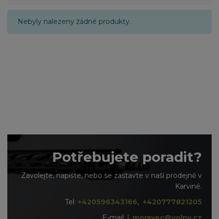
Nebyly nalezeny žádné produkty.
Potřebujete poradit?
Zavolejte, napište, nebo se zastavte v naší prodejně v
Karviné.
Tel:
+420596343166
,
+420777821205
E-mail:
l_moravec@volny.cz