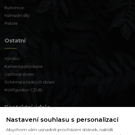
Kulovnice
Náhradní díly
Pistole
Ostatní
Výrobci
Kamenná prodejna
Úschova zbraní
Schémata českých zbraní
Konfigurátor CZUB
Kontaktní údaje
Nastavení souhlasu s personalizací
Zbraně a střelivo Karviná
Abychom vám usnadnili procházení stránek, nabídli
Zámecká 99,