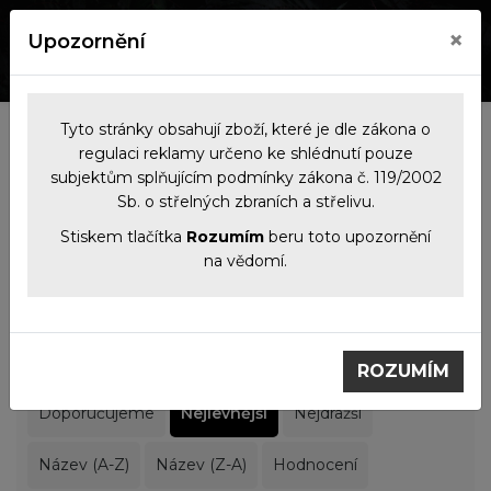
×
Upozornění
0
0
Tyto stránky obsahují zboží, které je dle zákona o
Kategorie
regulaci reklamy určeno ke shlédnutí pouze
subjektům splňujícím podmínky zákona č. 119/2002
Sb. o střelných zbraních a střelivu.
Filtrace produktů
Stiskem tlačítka
Rozumím
beru toto upozornění
na vědomí.
Střelivo
Malorážkové
Malorážkové
ROZUMÍM
Doporučujeme
Nejlevnější
Nejdražší
Název (A-Z)
Název (Z-A)
Hodnocení