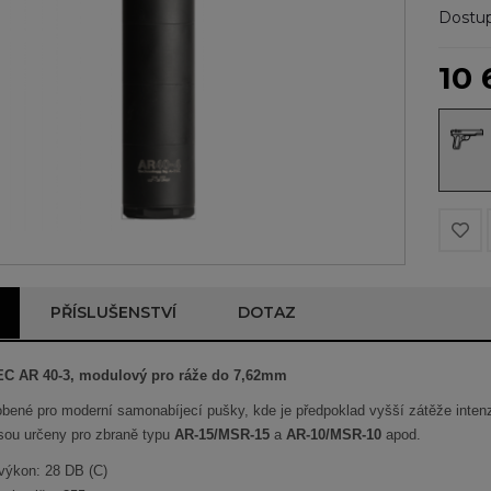
Dostup
10 
PŘÍSLUŠENSTVÍ
DOTAZ
EC AR 40-3, modulový pro ráže do 7,62mm
bené pro moderní samonabíjecí pušky, kde je předpoklad vyšší zátěže intenzi
sou určeny pro zbraně typu
AR-15/MSR-15
a
AR-10/MSR-10
apod.
výkon: 28 DB (C)