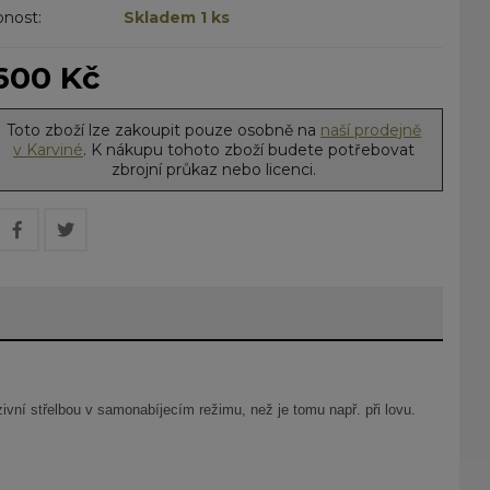
nost:
Skladem 1 ks
600 Kč
Toto zboží lze zakoupit pouze osobně na
naší prodejně
v Karviné
. K nákupu tohoto zboží budete potřebovat
zbrojní průkaz nebo licenci.
vní střelbou v samonabíjecím režimu, než je tomu např. při lovu.