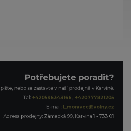
Potřebujete poradit?
apište, nebo se zastavte v naší prodejně v Karviné.
Tel:
+420596343166
,
+420777821205
E-mail:
l_moravec@volny.cz
Adresa prodejny: Zámecká 99, Karviná 1 - 733 01