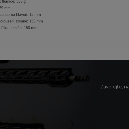
 tlumiče: 355 g
 39 mm
sunutí na hlaveň: 15 mm
odloužení zbraně: 135 mm
délka tlumiče: 150 mm
Zavolejte, n