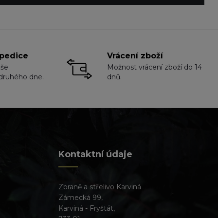
pedice
Vrácení zboží
aše
Možnost vrácení zboží do 14
druhého dne.
dnů.
Kontaktní údaje
Zbraně a střelivo Karviná
Zámecká 99,
Karviná - Fryštát,