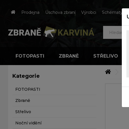
Prodejna
Úschova zbraní
Výrobci
Schématy čes
FOTOPASTI
ZBRANĚ
STŘELIVO
Tl
Kategorie
FOTOPASTI
Zbraně
Střelivo
Noční vidění