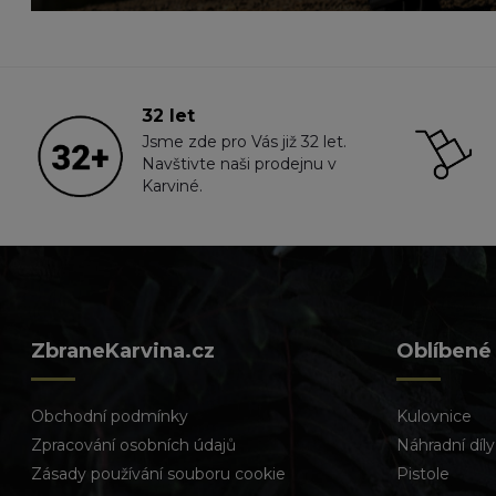
32 let
Jsme zde pro Vás již 32 let.
Navštivte naši prodejnu v
Karviné.
ZbraneKarvina.cz
Oblíbené
Obchodní podmínky
Kulovnice
Zpracování osobních údajů
Náhradní díly
Zásady používání souboru cookie
Pistole