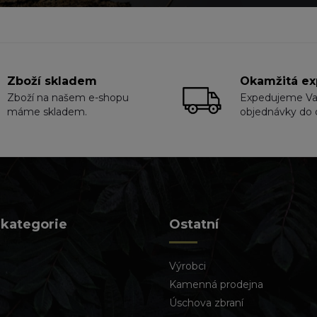
Zboží skladem
Okamžitá ex
Zboží na našem e-shopu
Expedujeme V
máme skladem.
objednávky do 
 kategorie
Ostatní
Výrobci
Kamenná prodejna
Úschova zbraní