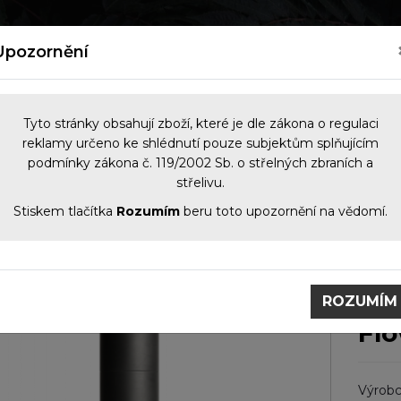
kých zbraní
Nový zákon o zbraních 2026
Kontakt
Upozornění
Tyto stránky obsahují zboží, které je dle zákona o regulaci
reklamy určeno ke shlédnutí pouze subjektům splňujícím
podmínky zákona č. 119/2002 Sb. o střelných zbraních a
NOČNÍ VIDĚNÍ
OPTIKA
KOMIS
PŘÍS
střelivu.
Stiskem tlačítka
Rozumím
beru toto upozornění na vědomí.
umiče
Tlumiče
Tlumič A-TEC AR 40-3, modulový pro ráž
Tlumič A-TEC AR 40-3,
mod
ROZUMÍM
Fl
Výrobc