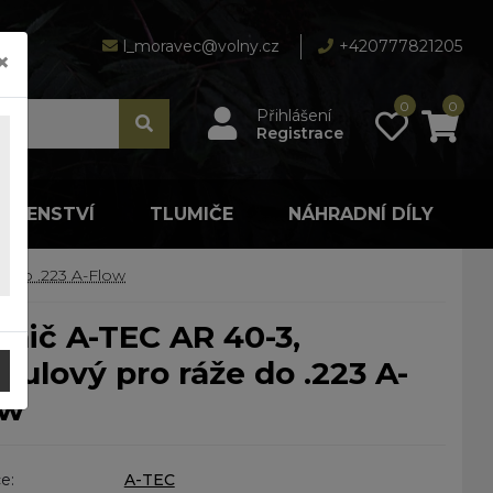
l_moravec@volny.cz
+420777821205
×
0
0
Přihlášení
Registrace
LUŠENSTVÍ
TLUMIČE
NÁHRADNÍ DÍLY
e do .223 A-Flow
ulový pro ráže do .223 A-
ow
e:
A-TEC