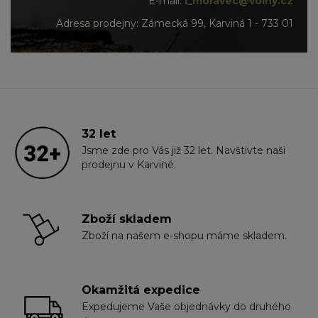
E-mail:
l_moravec@volny.cz
Adresa prodejny: Zámecká 99, Karviná 1 - 733 01
32 let
Jsme zde pro Vás již 32 let. Navštivte naši
prodejnu v Karviné.
Zboží skladem
Zboží na našem e-shopu máme skladem.
Okamžitá expedice
Expedujeme Vaše objednávky do druhého