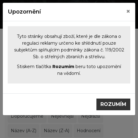
×
Upozornění
0
0
Tyto stránky obsahují zboží, které je dle zákona o
Kategorie
regulaci reklamy určeno ke shlédnutí pouze
subjektům splňujícím podmínky zákona č. 119/2002
Sb. o střelných zbraních a střelivu.
Filtrace produktů
Stiskem tlačítka
Rozumím
beru toto upozornění
na vědomí.
Zbraně
Samonabíjecí pušky
Samonabíjecí pušky
ROZUMÍM
Doporučujeme
Nejlevnější
Nejdražší
Název (A-Z)
Název (Z-A)
Hodnocení