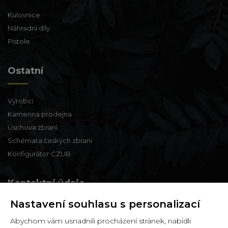
Kulovnice
Náhradní díly
Pistole
Ostatní
Výrobci
Kamenná prodejna
Úschova zbraní
Schémata českých zbraní
Konfigurátor CZUB
Kontaktní údaje
Nastavení souhlasu s personalizací
Zbraně a střelivo Karviná
Abychom vám usnadnili procházení stránek, nabídli