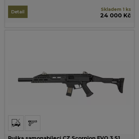
Skladem 1 ks
Detail
24 000 Kč
Puška samonabíjecí CZ Scorpion EVO 3 S1