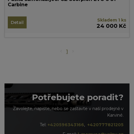
Carbine
Skladem 1 ks
Detail
24 000 Kč
1
Potřebujete poradit?
Zavolejte, napište, nebo se zastavte v naší prodejně v
Karviné.
Tel:
+420596343166
,
+420777821205