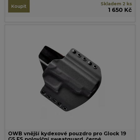
Skladem 2 ks
Koupit
1 650 Kč
OWB vnější kydexové pouzdro pro Glock 19
G5 FS poloviční sweatguard, černé