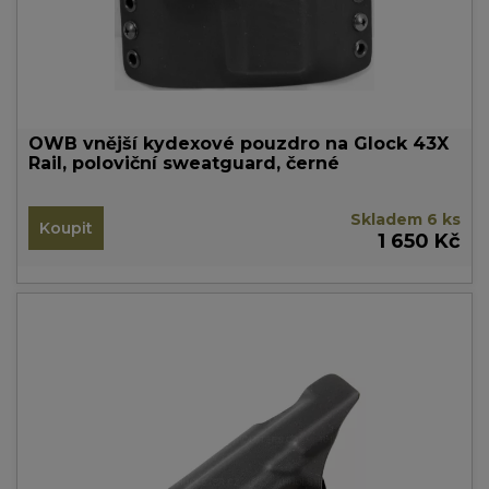
OWB vnější kydexové pouzdro na Glock 43X
Rail, poloviční sweatguard, černé
Skladem 6 ks
Koupit
1 650 Kč