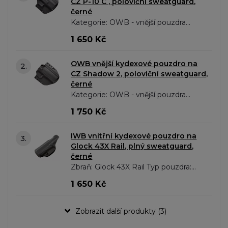
CZ P-10 C , poloviční sweatguard,
černé
Kategorie: OWB - vnější pouzdra
Zbraň: CZ P-10 C Typ pouzdra: OWB
1 650 Kč
-..
OWB vnější kydexové pouzdro na
2.
CZ Shadow 2, poloviční sweatguard,
černé
Kategorie: OWB - vnější pouzdra
Zbraň: CZ Shadow 2 , CZ Shadow 2
1 750 Kč
OR , CZ Shadow 2 Orange Typ
pouzdra: OWB..
IWB vnitřní kydexové pouzdro na
3.
Glock 43X Rail, plný sweatguard,
černé
Zbraň: Glock 43X Rail Typ pouzdra:
IWB - vnitřní Barva: Černá
1 650 Kč
Sweatguard: Plný Sklon:..
Zobrazit další produkty (3)