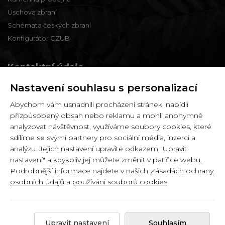
Úschova zbraní
Schémata českých zbraní
Konfigurátor CZUB
Kontaktní údaje
Nastavení souhlasu s personalizací
Zbraně a střelivo Karviná
Abychom vám usnadnili procházení stránek, nabídli
Zámecká 99,
přizpůsobený obsah nebo reklamu a mohli anonymně
Karviná - Fryštát,
analyzovat návštěvnost, využíváme soubory cookies, které
733 01
sdílíme se svými partnery pro sociální média, inzerci a
analýzu. Jejich nastavení upravíte odkazem "Upravit
IČ: 65900634
nastavení" a kdykoliv jej můžete změnit v patičce webu.
DIČ: CZ6358030426
Podrobnější informace najdete v našich
Zásadách ochrany
osobních údajů
a
používání souborů cookies
.
Copyright © 2026 by
Zbranekarvina.cz
.
Upravit nastavení
Souhlasím