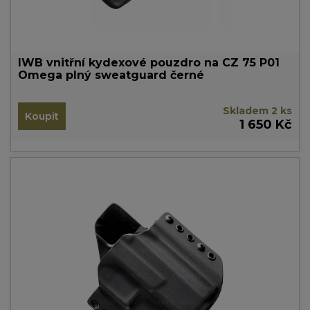
IWB vnitřní kydexové pouzdro na CZ 75 P01
Omega plný sweatguard černé
Skladem 2 ks
Koupit
1 650 Kč