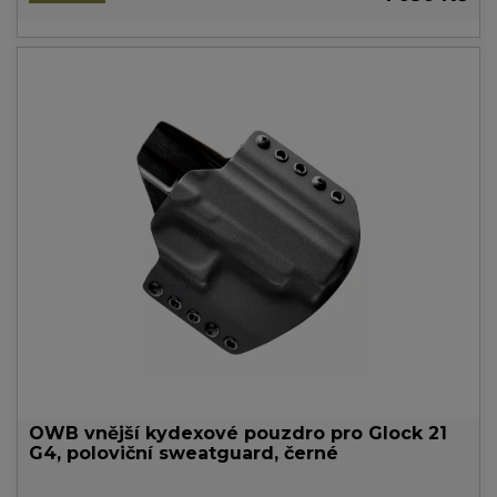
OWB vnější kydexové pouzdro pro Glock 21
G4, poloviční sweatguard, černé