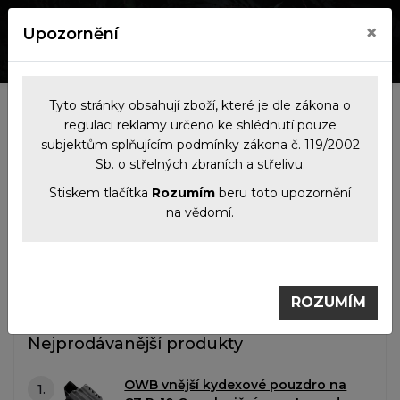
×
Upozornění
0
0
Tyto stránky obsahují zboží, které je dle zákona o
Kategorie
regulaci reklamy určeno ke shlédnutí pouze
subjektům splňujícím podmínky zákona č. 119/2002
Sb. o střelných zbraních a střelivu.
Filtrace produktů
Stiskem tlačítka
Rozumím
beru toto upozornění
na vědomí.
Příslušenství
Pouzdra na zbraně
Pouzdra na zbraně
ROZUMÍM
Nejprodávanější produkty
OWB vnější kydexové pouzdro na
1.