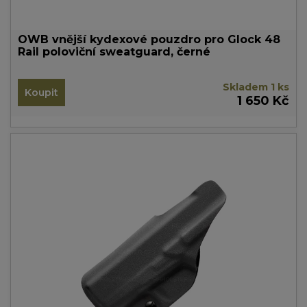
OWB vnější kydexové pouzdro pro Glock 48
Rail poloviční sweatguard, černé
Skladem 1 ks
Koupit
1 650 Kč