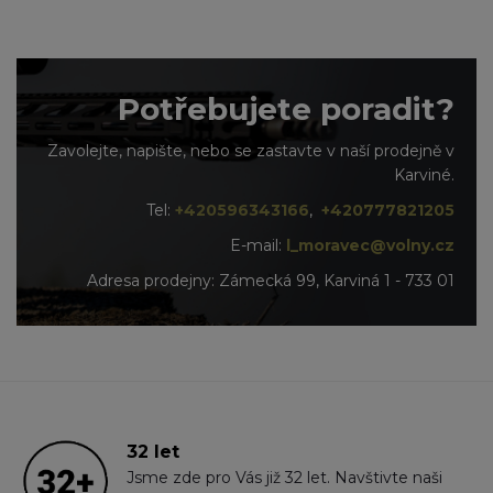
Potřebujete poradit?
Zavolejte, napište, nebo se zastavte v naší prodejně v
Karviné.
Tel:
+420596343166
,
+420777821205
E-mail:
l_moravec@volny.cz
Adresa prodejny: Zámecká 99, Karviná 1 - 733 01
32 let
Jsme zde pro Vás již 32 let. Navštivte naši