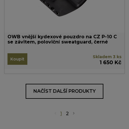
OWB vnější kydexové pouzdro na CZ P-10 C
se závitem, poloviční sweatguard, černé
Skladem 3 ks
Koupit
1 650 Kč
NAČÍST DALŠÍ PRODUKTY
1
2