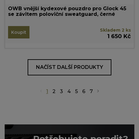
OWB vnější kydexové pouzdro pro Glock 45
se závitem poloviční sweatguard, černé
Skladem 2 ks
Koupit
1 650 Kč
NAČÍST DALŠÍ PRODUKTY
1
2
3
4
5
6
7
Potřebujete poradit?