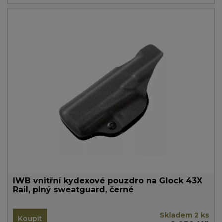
IWB vnitřní kydexové pouzdro na Glock 43X
Rail, plný sweatguard, černé
Skladem 2 ks
Koupit