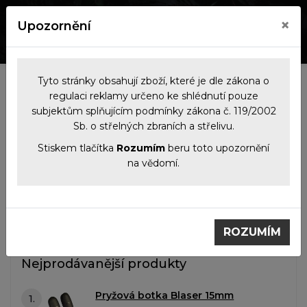
×
Upozornění
0
0
Tyto stránky obsahují zboží, které je dle zákona o
Kategorie
regulaci reklamy určeno ke shlédnutí pouze
subjektům splňujícím podmínky zákona č. 119/2002
Sb. o střelných zbraních a střelivu.
Filtrace produktů
Stiskem tlačítka
Rozumím
beru toto upozornění
na vědomí.
Příslušenství
Příslušenství
ROZUMÍM
Nejprodávanější produkty
Pryžová botka Blaser 15mm
1.