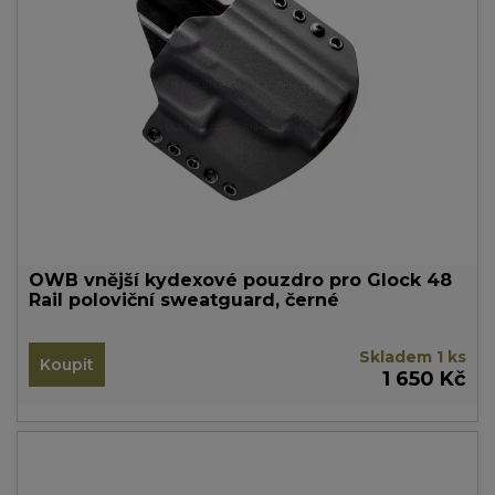
OWB vnější kydexové pouzdro pro Glock 48
Rail poloviční sweatguard, černé
Skladem 1 ks
Koupit
1 650 Kč