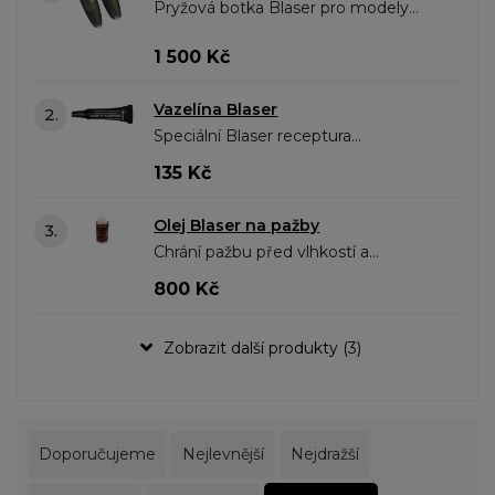
Pryžová botka Blaser pro modely
Professional, Professional Success
1 500 Kč
Vazelína Blaser
2.
Speciální Blaser receptura
(ISOFLEX® TOPAS L32), určené
135 Kč
pro usnadnění funkce zbraně
v rozmezí teplot – 60°C až + 130°C.
Olej Blaser na pažby
3.
Zejména důležitá pro chod..
Chrání pažbu před vlhkostí a
působením vody na dřevo,
800 Kč
obnovuje, oživuje, regeneruje a
hlavně zvýrazňuje strukturu dřeva.
Zobrazit další produkty (3)
Specialní složení oleje..
Doporučujeme
Nejlevnější
Nejdražší