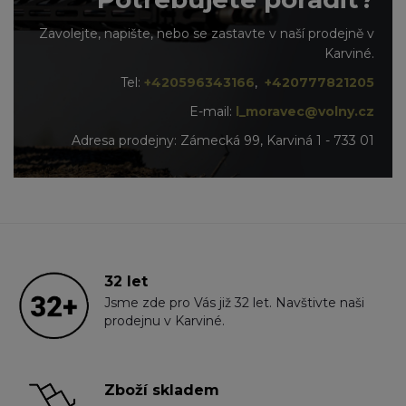
Zavolejte, napište, nebo se zastavte v naší prodejně v
Karviné.
Tel:
+420596343166
,
+420777821205
E-mail:
l_moravec@volny.cz
Adresa prodejny: Zámecká 99, Karviná 1 - 733 01
32 let
Jsme zde pro Vás již 32 let. Navštivte naši
prodejnu v Karviné.
Zboží skladem