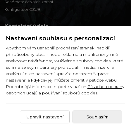
Schémata českých zbraní
Konfigurátor CZUB
Kontaktní údaje
Nastavení souhlasu s personalizací
Zbraně a střelivo Karviná
Abychom vám usnadnili procházení stránek, nabídli
Zámecká 99,
přizpůsobený obsah nebo reklamu a mohli anonymně
Karviná - Fryštát,
analyzovat návštěvnost, využíváme soubory cookies, které
733 01
sdílíme se svými partnery pro sociální média, inzerci a
analýzu. Jejich nastavení upravíte odkazem "Upravit
IČ: 65900634
nastavení" a kdykoliv jej můžete změnit v patičce webu.
DIČ: CZ6358030426
Podrobnější informace najdete v našich
Zásadách ochrany
osobních údajů
a
používání souborů cookies
.
Copyright © 2026 by
Zbranekarvina.cz
.
Upravit nastavení
Souhlasím
Created by