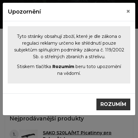
×
Upozornění
0
0
Tyto stránky obsahují zboží, které je dle zákona o
Kategorie
regulaci reklamy určeno ke shlédnutí pouze
subjektům splňujícím podmínky zákona č. 119/2002
Sb. o střelných zbraních a střelivu.
Filtrace produktů
Stiskem tlačítka
Rozumím
beru toto upozornění
na vědomí.
Příslušenství
Montáže Sako S20
Montáže Sako S20
ROZUMÍM
Nejprodávanější produkty
SAKO S20LA/MT Picatinny pro
1.