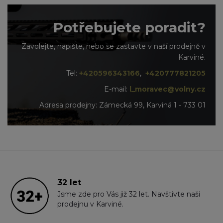
Potřebujete poradit?
Zavolejte, napište, nebo se zastavte v naší prodejně v
Karviné.
Tel:
+420596343166
,
+420777821205
E-mail:
l_moravec@volny.cz
Adresa prodejny: Zámecká 99, Karviná 1 - 733 01
32 let
Jsme zde pro Vás již 32 let. Navštivte naši
prodejnu v Karviné.