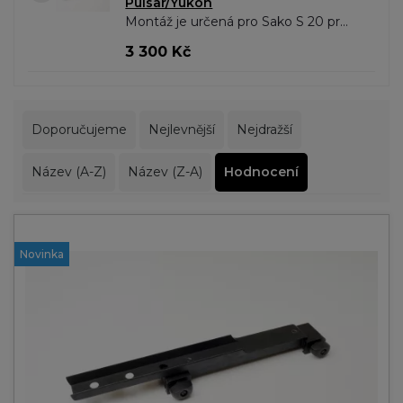
Pulsar/Yukon
Montáž je určená pro Sako S 20 pro
šínu o délce 145mm. Pro modely:
3 300 Kč
Trail XP Trail XQ Apex XD..
Doporučujeme
Nejlevnější
Nejdražší
Název (A-Z)
Název (Z-A)
Hodnocení
Novinka