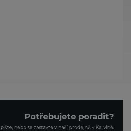
Potřebujete poradit?
apište, nebo se zastavte v naší prodejně v Karviné.