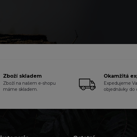
Zboží skladem
Okamžitá ex
Zboží na našem e-shopu
Expedujeme V
máme skladem.
objednávky do 