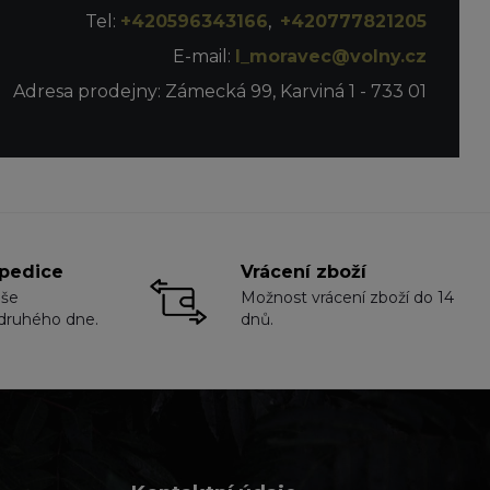
Tel:
+420596343166
,
+420777821205
E-mail:
l_moravec@volny.cz
Adresa prodejny: Zámecká 99, Karviná 1 - 733 01
pedice
Vrácení zboží
aše
Možnost vrácení zboží do 14
druhého dne.
dnů.