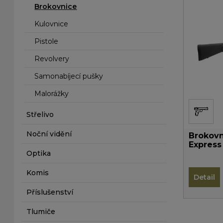
Brokovnice
Kulovnice
Pistole
Revolvery
Samonabíjecí pušky
Malorážky
Střelivo
Noční vidění
Brokov
Express
Optika
Komis
Detail
Příslušenství
Tlumiče