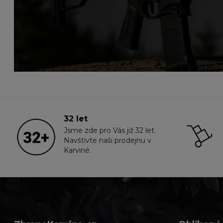
32 let
Jsme zde pro Vás již 32 let.
Navštivte naši prodejnu v
Karviné.