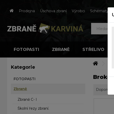
Prodejna
Úschova zbraní
Výrobci
Schématy čes
FOTOPASTI
ZBRANĚ
STŘELIVO
Zb
Kategorie
Brokov
FOTOPASTI
Zbraně
Doporuču
Zbraně C- I
Školní řezy zbraní.