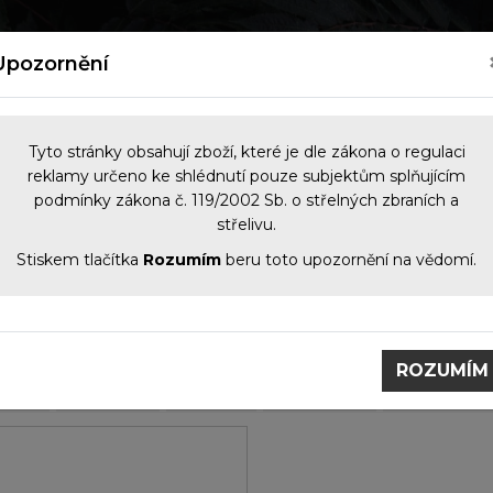
kých zbraní
Nový zákon o zbraních 2026
Kontakt
Upozornění
Tyto stránky obsahují zboží, které je dle zákona o regulaci
reklamy určeno ke shlédnutí pouze subjektům splňujícím
podmínky zákona č. 119/2002 Sb. o střelných zbraních a
NOČNÍ VIDĚNÍ
OPTIKA
KOMIS
PŘÍS
střelivu.
Stiskem tlačítka
Rozumím
beru toto upozornění na vědomí.
raně
Brokovnice
nice
ROZUMÍM
jeme
Nejlevnější
Nejdražší
Název (A-Z)
Název (Z-A)