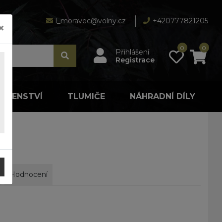
l_moravec@volny.cz
+420777821205
×
0
0
Přihlášení
Registrace
LUŠENSTVÍ
TLUMIČE
NÁHRADNÍ DÍLY
Hodnocení