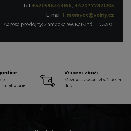
Tel:
+420596343166
,
+420777821205
E-mail:
l_moravec@volny.cz
Adresa prodejny: Zámecká 99, Karviná 1 - 733 01
pedice
Vrácení zboží
aše
Možnost vrácení zboží do 14
druhého dne.
dnů.