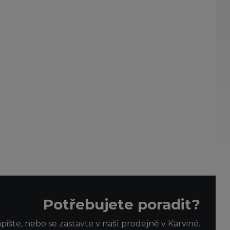
Potřebujete poradit?
apište, nebo se zastavte v naší prodejně v Karviné.