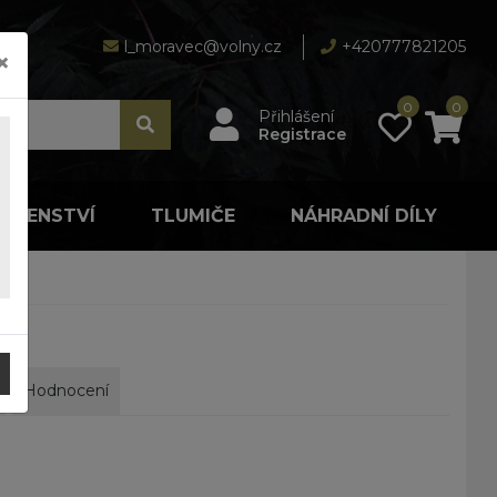
l_moravec@volny.cz
+420777821205
×
0
0
Přihlášení
Registrace
LUŠENSTVÍ
TLUMIČE
NÁHRADNÍ DÍLY
Hodnocení