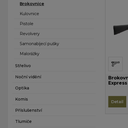
Brokovnice
Kulovnice
Pistole
Revolvery
Samonabíjecí pušky
Malorážky
Střelivo
Noční vidění
Brokov
Express
Optika
Komis
Detail
Příslušenství
Tlumiče