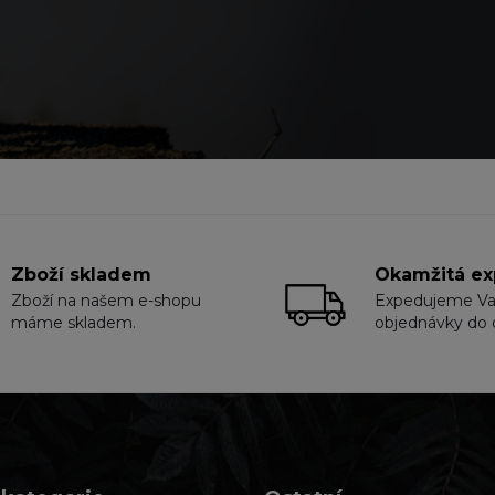
Zboží skladem
Okamžitá ex
Zboží na našem e-shopu
Expedujeme V
máme skladem.
objednávky do 