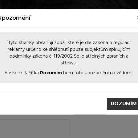
kých zbraní
Nový zákon o zbraních 2026
Kontakt
Upozornění
Tyto stránky obsahují zboží, které je dle zákona o regulaci
reklamy určeno ke shlédnutí pouze subjektům splňujícím
podmínky zákona č. 119/2002 Sb. o střelných zbraních a
NOČNÍ VIDĚNÍ
OPTIKA
KOMIS
PŘÍS
střelivu.
Stiskem tlačítka
Rozumím
beru toto upozornění na vědomí.
raně
Brokovnice
nice
ROZUMÍM
jeme
Nejlevnější
Nejdražší
Název (A-Z)
Název (Z-A)