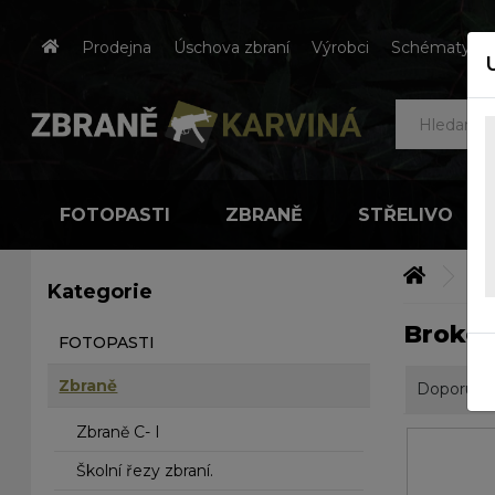
Prodejna
Úschova zbraní
Výrobci
Schématy čes
FOTOPASTI
ZBRANĚ
STŘELIVO
Zb
Kategorie
Brokov
FOTOPASTI
Zbraně
Doporuču
Zbraně C- I
Školní řezy zbraní.