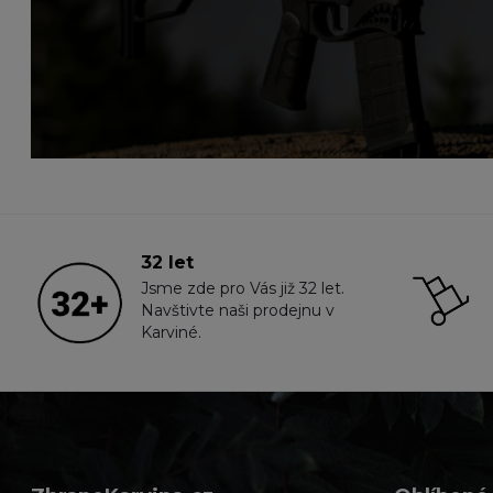
32 let
Jsme zde pro Vás již 32 let.
Navštivte naši prodejnu v
Karviné.