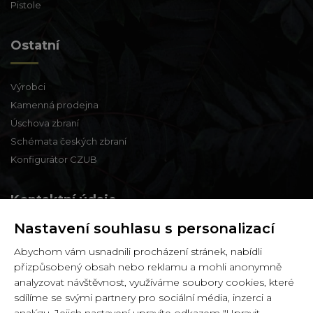
Pistole
Ostatní
Výrobci
Kamenná prodejna
Úschova zbraní
Schémata českých zbraní
Konfigurátor CZUB
Kontaktní údaje
Nastavení souhlasu s personalizací
Zbraně a střelivo Karviná
Abychom vám usnadnili procházení stránek, nabídli
Zámecká 99,
přizpůsobený obsah nebo reklamu a mohli anonymně
Karviná - Fryštát,
analyzovat návštěvnost, využíváme soubory cookies, které
733 01
sdílíme se svými partnery pro sociální média, inzerci a