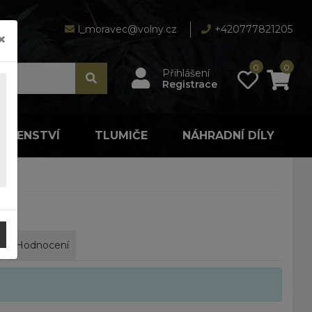
l_moravec@volny.cz
+420777821205
×
0
0
Přihlášení
Registrace
LUŠENSTVÍ
TLUMIČE
NÁHRADNÍ DÍLY
Hodnocení