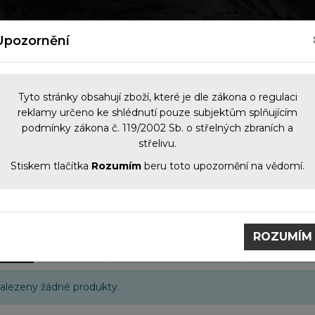
kých zbraní
Nový zákon o zbraních 2026
Kontakt
Upozornění
Tyto stránky obsahují zboží, které je dle zákona o regulaci
reklamy určeno ke shlédnutí pouze subjektům splňujícím
podmínky zákona č. 119/2002 Sb. o střelných zbraních a
NOČNÍ VIDĚNÍ
OPTIKA
KOMIS
PŘÍS
střelivu.
Stiskem tlačítka
Rozumím
beru toto upozornění na vědomí.
obci
Hikvision
ion
ROZUMÍM
ujeme
Nejlevnější
Nejdražší
Název (A-Z)
Název (Z-A)
alezeny žádné produkty.