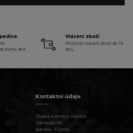
pedice
Vrácení zboží
aše
Možnost vrácení zboží do 14
druhého dne.
dnů.
Kontaktní údaje
Zbraně a střelivo Karviná
Zámecká 99,
Karviná - Fryštát,