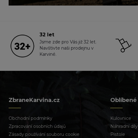
32 let
Jsme zde pro Vás již 32 let.
Navštivte naši prodejnu v
Karviné.
ZbraneKarvina.cz
Oblíbené
Obchodní podmínky
Kulovnice
Zpracování osobních údajů
Náhradní díly
Zásady používání souboru cookie
Pistole