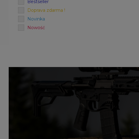
Bestseller
Doprava zdarma !
Novinka
Nowość