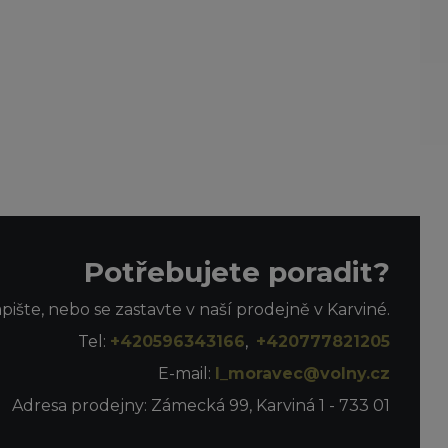
Potřebujete poradit?
apište, nebo se zastavte v naší prodejně v Karviné.
Tel:
+420596343166
,
+420777821205
E-mail:
l_moravec@volny.cz
Adresa prodejny: Zámecká 99, Karviná 1 - 733 01