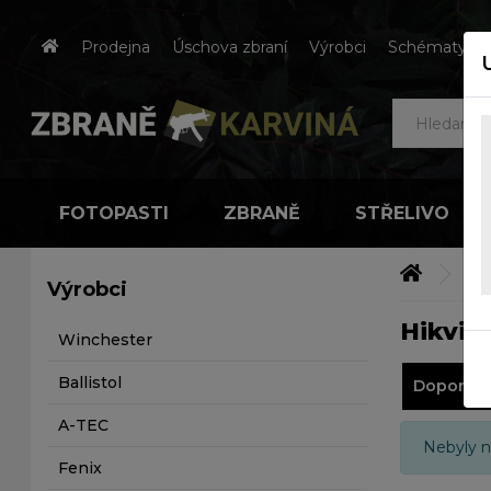
Prodejna
Úschova zbraní
Výrobci
Schématy čes
FOTOPASTI
ZBRANĚ
STŘELIVO
Výr
Výrobci
Hikvis
Winchester
Ballistol
Doporuč
A-TEC
Nebyly n
Fenix