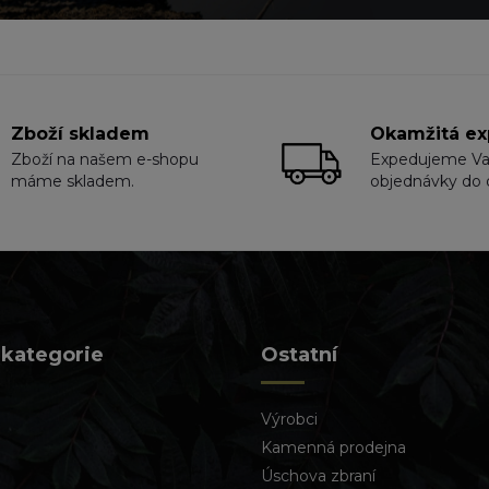
Zboží skladem
Okamžitá ex
Zboží na našem e-shopu
Expedujeme V
máme skladem.
objednávky do 
 kategorie
Ostatní
Výrobci
Kamenná prodejna
Úschova zbraní