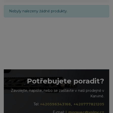
Nebyly nalezeny žádné produkty.
Potřebujete poradit?
Zavolejte, napište, nebo se zastavte v naší prodejně v
Karviné.
Tel:
+420596343166
,
+420777821205
E-mail:
l_moravec@volny.cz