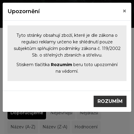
×
Upozornění
0
0
Tyto stránky obsahují zboží, které je dle zákona o
Výrobci
regulaci reklamy určeno ke shlédnutí pouze
subjektům splňujícím podmínky zákona č. 119/2002
Sb. o střelných zbraních a střelivu.
Filtrace produktů
Stiskem tlačítka
Rozumím
beru toto upozornění
na vědomí.
Výrobci
Hornady
Hornady
ROZUMÍM
Doporučujeme
Nejlevnější
Nejdražší
Název (A-Z)
Název (Z-A)
Hodnocení