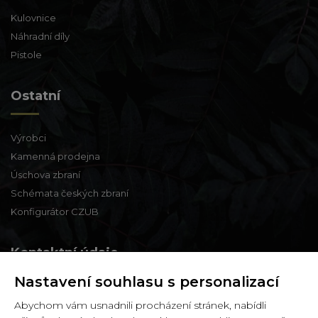
Kulovnice
Náhradní díly
Pistole
Ostatní
Výrobci
Kamenná prodejna
Úschova zbraní
Schémata českých zbraní
Konfigurátor CZUB
Kontaktní údaje
Nastavení souhlasu s personalizací
Zbraně a střelivo Karviná
Abychom vám usnadnili procházení stránek, nabídli
Zámecká 99,