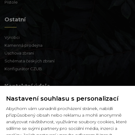
Pistole
Ostatní
Výrobci
Kamenná prodejna
Úschova zbraní
Schémata českých zbraní
Konfigurátor CZUB
Kontaktní údaje
Nastavení souhlasu s personalizací
Zbraně a střelivo Karviná
Abychom vám usnadnili procházení stránek, nabídli
Zámecká 99,
přizpůsobený obsah nebo reklamu a mohli anonymně
Karviná - Fryštát,
analyzovat návštěvnost, využíváme soubory cookies, které
733 01
sdílíme se svými partnery pro sociální média, inzerci a