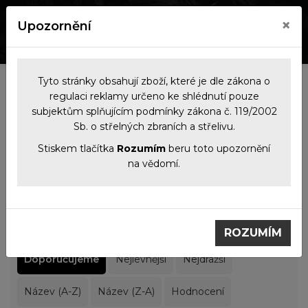
×
Upozornění
0
0
Tyto stránky obsahují zboží, které je dle zákona o
Výrobci
regulaci reklamy určeno ke shlédnutí pouze
subjektům splňujícím podmínky zákona č. 119/2002
Sb. o střelných zbraních a střelivu.
Filtrace produktů
Stiskem tlačítka
Rozumím
beru toto upozornění
na vědomí.
Výrobci
Sellier & Bellot
Sellier & Bellot
ROZUMÍM
Doporučujeme
Nejlevnější
Nejdražší
Název (A-Z)
Název (Z-A)
Hodnocení