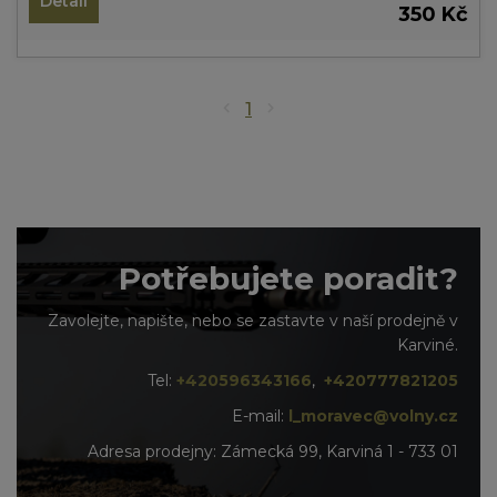
Detail
350 Kč
1
Potřebujete poradit?
Zavolejte, napište, nebo se zastavte v naší prodejně v
Karviné.
Tel:
+420596343166
,
+420777821205
E-mail:
l_moravec@volny.cz
Adresa prodejny: Zámecká 99, Karviná 1 - 733 01