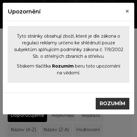
×
Upozornění
0
0
Tyto stránky obsahují zboží, které je dle zákona o
Výrobci
regulaci reklamy určeno ke shlédnutí pouze
subjektům splňujícím podmínky zákona č. 119/2002
Sb. o střelných zbraních a střelivu.
Filtrace produktů
Stiskem tlačítka
Rozumím
beru toto upozornění
na vědomí.
Výrobci
Sytong
Sytong
ROZUMÍM
Doporučujeme
Nejlevnější
Nejdražší
Název (A-Z)
Název (Z-A)
Hodnocení