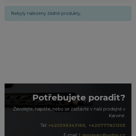
Nebyly nalezeny žádné produkty.
Potřebujete poradit?
Zavolejte, napište, nebo se zastavte v naší prodejně v
Karviné.
Tel:
+420596343166
,
+420777821205
E-mail:
l_moravec@volny.cz