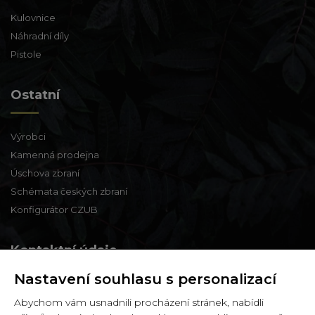
Kulovnice
Náhradní díly
Pistole
Ostatní
Výrobci
Kamenná prodejna
Úschova zbraní
Schémata českých zbraní
Konfigurátor CZUB
Kontaktní údaje
Nastavení souhlasu s personalizací
Zbraně a střelivo Karviná
Abychom vám usnadnili procházení stránek, nabídli
Zámecká 99,