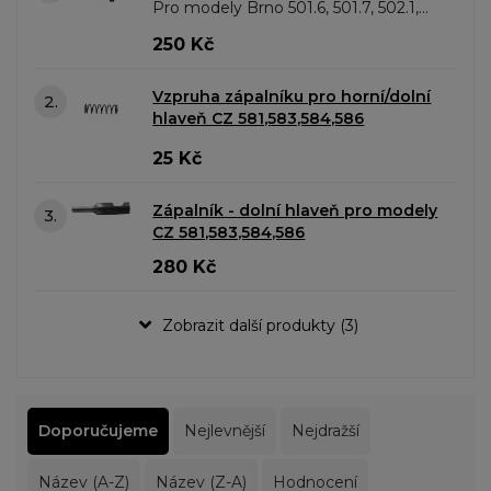
Pro modely Brno 501.6, 501.7, 502.1,
502.2, 502.3, 502.4, 502.5, 502.6, 502.8,
250 Kč
502.9, 502.10
Vzpruha zápalníku pro horní/dolní
2.
hlaveň CZ 581,583,584,586
25 Kč
Zápalník - dolní hlaveň pro modely
3.
CZ 581,583,584,586
280 Kč
Zobrazit další produkty (3)
Doporučujeme
Nejlevnější
Nejdražší
Název (A-Z)
Název (Z-A)
Hodnocení