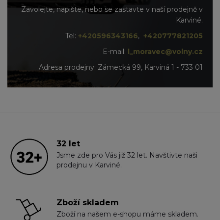
Zavolejte, napište, nebo se zastavte v naší prodejně v
Karviné.
Tel:
+420596343166
,
+420777821205
E-mail:
l_moravec@volny.cz
Adresa prodejny: Zámecká 99, Karviná 1 - 733 01
32 let
Jsme zde pro Vás již 32 let. Navštivte naši
prodejnu v Karviné.
Zboží skladem
Zboží na našem e-shopu máme skladem.