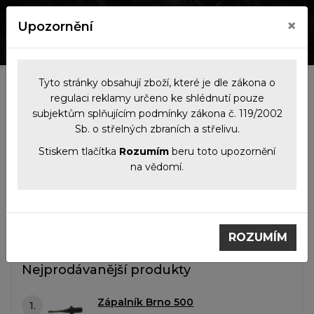
×
Upozornění
0
0
Tyto stránky obsahují zboží, které je dle zákona o
Kategorie
regulaci reklamy určeno ke shlédnutí pouze
subjektům splňujícím podmínky zákona č. 119/2002
Sb. o střelných zbraních a střelivu.
Filtrace produktů
Stiskem tlačítka
Rozumím
beru toto upozornění
na vědomí.
Náhradní díly
Zápalníky
Zápalníky
ROZUMÍM
Nejprodávanější produkty
Zápalník Brno 500
1.