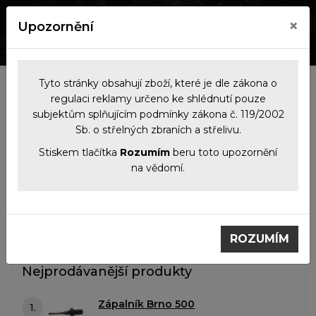
×
Upozornění
0
0
Tyto stránky obsahují zboží, které je dle zákona o
Kategorie
regulaci reklamy určeno ke shlédnutí pouze
subjektům splňujícím podmínky zákona č. 119/2002
Sb. o střelných zbraních a střelivu.
Filtrace produktů
Stiskem tlačítka
Rozumím
beru toto upozornění
na vědomí.
Náhradní díly
Zápalníky
Zápalníky
ROZUMÍM
Nejprodávanější produkty
Zápalník Brno 500
1.