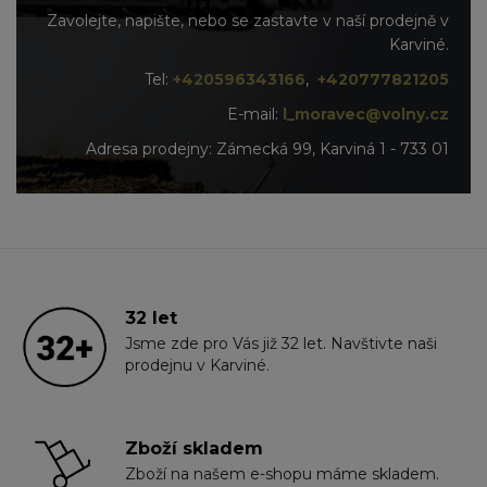
Zavolejte, napište, nebo se zastavte v naší prodejně v
Karviné.
Tel:
+420596343166
,
+420777821205
E-mail:
l_moravec@volny.cz
Adresa prodejny: Zámecká 99, Karviná 1 - 733 01
32 let
Jsme zde pro Vás již 32 let. Navštivte naši
prodejnu v Karviné.
Zboží skladem
Zboží na našem e-shopu máme skladem.