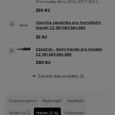
Pro modely Brno 501.6, 501.7, 502.1,
502.2, 502.3, 502.4, 502.5, 502.6, 502.8,
250 Kč
502.9, 502.10
Vzpruha zápalníku pro horní/dolní
2.
hlaveň CZ 581,583,584,586
25 Kč
Zápalník - dolní hlaveň pro modely
3.
CZ 581,583,584,586
280 Kč
Zobrazit další produkty (3)
Doporučujeme
Nejlevnější
Nejdražší
Název (A-Z)
Název (Z-A)
Hodnocení