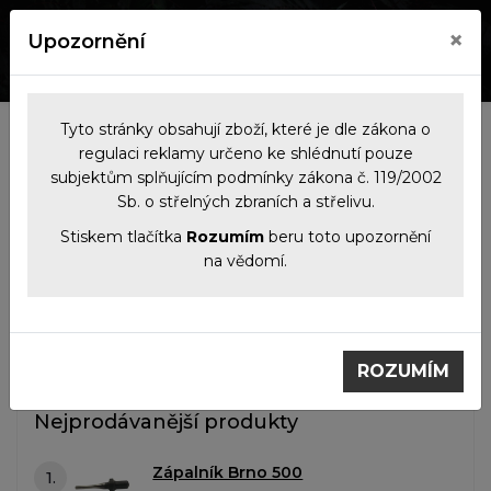
×
Upozornění
0
0
Tyto stránky obsahují zboží, které je dle zákona o
Kategorie
regulaci reklamy určeno ke shlédnutí pouze
subjektům splňujícím podmínky zákona č. 119/2002
Sb. o střelných zbraních a střelivu.
Filtrace produktů
Stiskem tlačítka
Rozumím
beru toto upozornění
na vědomí.
Náhradní díly
Zápalníky
Zápalníky
ROZUMÍM
Nejprodávanější produkty
Zápalník Brno 500
1.