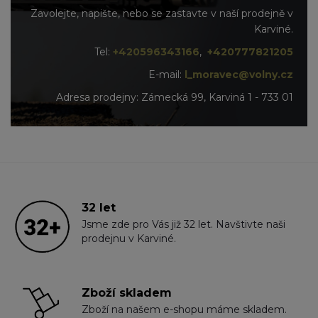
Zavolejte, napište, nebo se zastavte v naší prodejně v
Karviné.
Tel:
+420596343166
,
+420777821205
E-mail:
l_moravec@volny.cz
Adresa prodejny: Zámecká 99, Karviná 1 - 733 01
32 let
Jsme zde pro Vás již 32 let. Navštivte naši
prodejnu v Karviné.
Zboží skladem
Zboží na našem e-shopu máme skladem.