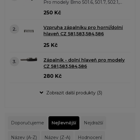
Pro modely Brno 501.6, 501.7, 502.1,
502.2, 502.3, 502.4, 502.5, 502.6, 502.8,
250 Kč
502.9, 502.10
Vzpruha zápalníku pro horní/dolní
2.
hlaveň CZ 581,583,584,586
25 Kč
Zápalník - dolní hlaveň pro modely
3.
CZ 581,583,584,586
280 Kč
Zobrazit další produkty (3)
Doporučujeme
Nejlevnější
Nejdražší
Název (A-Z)
Název (Z-A)
Hodnocení