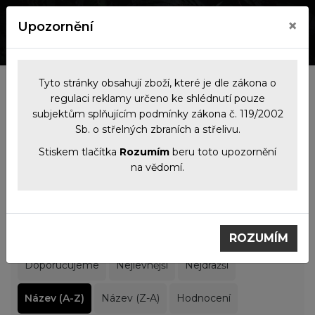
×
Upozornění
0
0
Tyto stránky obsahují zboží, které je dle zákona o
Kategorie
regulaci reklamy určeno ke shlédnutí pouze
subjektům splňujícím podmínky zákona č. 119/2002
Sb. o střelných zbraních a střelivu.
Filtrace produktů
Stiskem tlačítka
Rozumím
beru toto upozornění
na vědomí.
Noční vidění
Noční vidění
ROZUMÍM
Doporučujeme
Nejlevnější
Nejdražší
Název (A-Z)
Název (Z-A)
Hodnocení