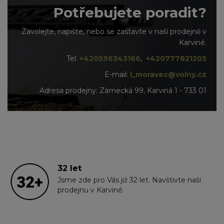
Potřebujete poradit?
Zavolejte, napište, nebo se zastavte v naší prodejně v
Karviné.
Tel:
+420596343166
,
+420777821205
E-mail:
l_moravec@volny.cz
Adresa prodejny: Zámecká 99, Karviná 1 - 733 01
32 let
Jsme zde pro Vás již 32 let. Navštivte naši
prodejnu v Karviné.