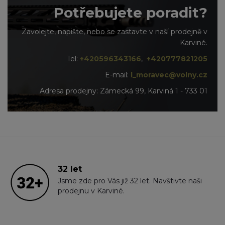
Potřebujete poradit?
Zavolejte, napište, nebo se zastavte v naší prodejně v
Karviné.
Tel:
+420596343166
,
+420777821205
E-mail:
l_moravec@volny.cz
Adresa prodejny: Zámecká 99, Karviná 1 - 733 01
32 let
Jsme zde pro Vás již 32 let. Navštivte naši
prodejnu v Karviné.