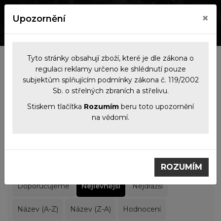
×
Upozornění
0
0
Tyto stránky obsahují zboží, které je dle zákona o
Kategorie
regulaci reklamy určeno ke shlédnutí pouze
subjektům splňujícím podmínky zákona č. 119/2002
Sb. o střelných zbraních a střelivu.
Filtrace produktů
Stiskem tlačítka
Rozumím
beru toto upozornění
na vědomí.
Noční vidění
Noční vidění
ROZUMÍM
Doporučujeme
Nejlevnější
Nejdražší
Název (A-Z)
Název (Z-A)
Hodnocení