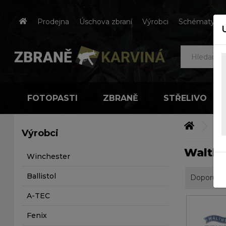
Prodejna
Úschova zbraní
Výrobci
Schématy čes
FOTOPASTI
ZBRANĚ
STŘELIVO
Výr
Výrobci
Walthe
Winchester
Ballistol
Doporuču
A-TEC
Fenix