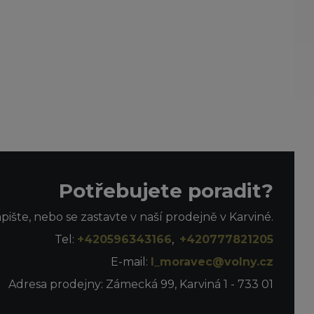
Potřebujete poradit?
apište, nebo se zastavte v naší prodejně v Karviné.
Tel:
+420596343166
,
+420777821205
E-mail:
l_moravec@volny.cz
Adresa prodejny: Zámecká 99, Karviná 1 - 733 01