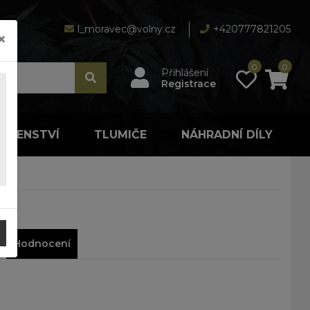
l_moravec@volny.cz
+420777821205
×
0
0
Přihlášení
Registrace
LUŠENSTVÍ
TLUMIČE
NÁHRADNÍ DÍLY
Hodnocení