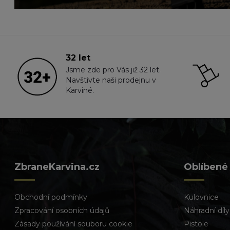
32 let
Jsme zde pro Vás již 32 let.
Navštivte naši prodejnu v
Karviné.
ZbraneKarvina.cz
Oblíbené
Obchodní podmínky
Kulovnice
Zpracování osobních údajů
Náhradní díly
Zásady používání souboru cookie
Pistole