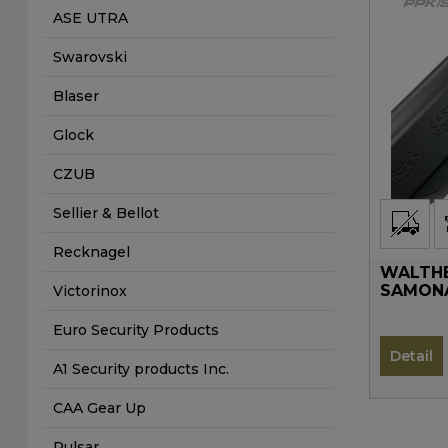
ASE UTRA
Swarovski
Blaser
Glock
CZUB
Sellier & Bellot
Recknagel
WALTHER
SAMONA
Victorinox
Euro Security Products
Detail
A1 Security products Inc.
CAA Gear Up
Pulsar