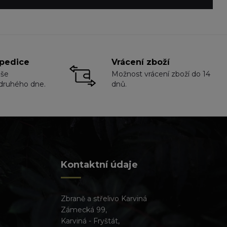
pedice
Vrácení zboží
aše
Možnost vrácení zboží do 14
druhého dne.
dnů.
Kontaktní údaje
Zbraně a střelivo Karviná
Zámecká 99,
Karviná - Fryštát,