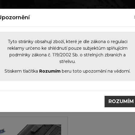
kých zbraní
Nový zákon o zbraních 2026
Kontakt
Upozornění
Tyto stránky obsahují zboží, které je dle zákona o regulaci
reklamy určeno ke shlédnutí pouze subjektům splňujícím
podmínky zákona č. 119/2002 Sb. o střelných zbraních a
NOČNÍ VIDĚNÍ
OPTIKA
KOMIS
PŘÍS
střelivu.
Stiskem tlačítka
Rozumím
beru toto upozornění na vědomí.
obci
Walther
r
ROZUMÍM
jeme
Nejlevnější
Nejdražší
Název (A-Z)
Název (Z-A)