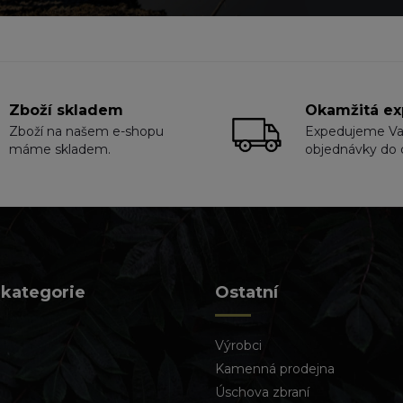
Zboží skladem
Okamžitá ex
Zboží na našem e-shopu
Expedujeme V
máme skladem.
objednávky do 
 kategorie
Ostatní
Výrobci
Kamenná prodejna
Úschova zbraní