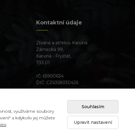
Kontaktní údaje
Zbraně a střelivo Karviná
Zámecká 99,
Karviná - Fryštát,
733 01
IČ: 65900634
DIČ: CZ6358030426
Souhlasím
vnost, využíváme soubory
Created by
avení" a kdykoliv jej můžete
Upravit nastavení
ies
.