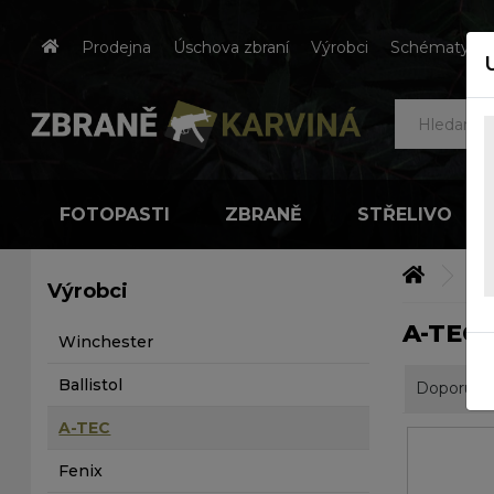
Prodejna
Úschova zbraní
Výrobci
Schématy čes
FOTOPASTI
ZBRANĚ
STŘELIVO
Výr
Výrobci
A-TEC
Winchester
Ballistol
Doporuču
A-TEC
Fenix