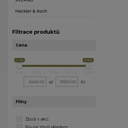
SVEMKO
Heckler & Koch
Filtrace produktů
Cena
2 400
13 500
2 400
5 175
7 950
10 725
13 500
až
Kč
Filtry
Zboží v akci
Pouze zboží skladem