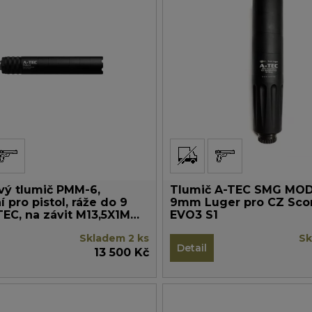
ý tlumič PMM-6,
Tlumič A-TEC SMG MO
 pro pistol, ráže do 9
9mm Luger pro CZ Sco
EC, na závit M13,5X1MM
EVO3 S1
Skladem 2 ks
Sk
Detail
13 500 Kč