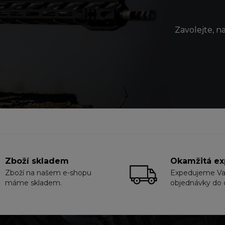
Zavolejte, n
Zboží skladem
Okamžitá ex
Zboží na našem e-shopu
Expedujeme V
máme skladem.
objednávky do 