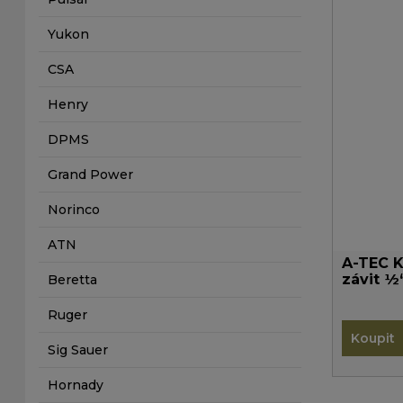
Yukon
CSA
Henry
DPMS
Grand Power
Norinco
ATN
A-TEC 
závit ½
Beretta
Ruger
Koupit
Sig Sauer
Hornady