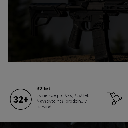
32 let
Jsme zde pro Vás již 32 let.
Navštivte naši prodejnu v
Karviné.