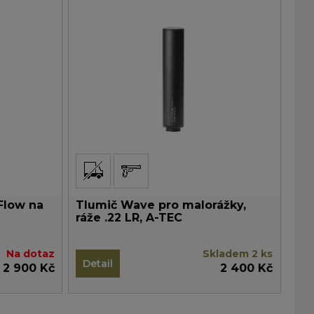
Flow na
Tlumič Wave pro malorážky,
ráže .22 LR, A-TEC
Na dotaz
Skladem 2 ks
Detail
2 900 Kč
2 400 Kč