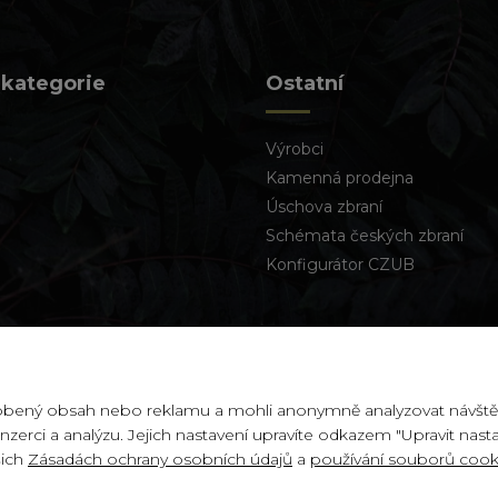
 kategorie
Ostatní
Výrobci
Kamenná prodejna
Úschova zbraní
Schémata českých zbraní
Konfigurátor CZUB
sobený obsah nebo reklamu a mohli anonymně analyzovat návště
inzerci a analýzu. Jejich nastavení upravíte odkazem "Upravit nast
šich
Zásadách ochrany osobních údajů
a
používání souborů cook