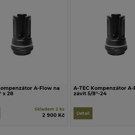
Kompenzátor A-Flow na
A-TEC Kompenzátor A-
“ x 28
závit 5/8“-24
Skladem 2 ks
Detail
2 900 Kč