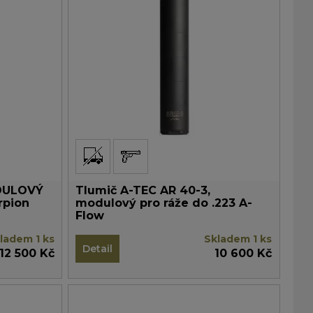
DULOVÝ
Tlumič A-TEC AR 40-3,
rpion
modulový pro ráže do .223 A-
Flow
ladem 1 ks
Skladem 1 ks
Detail
12 500 Kč
10 600 Kč