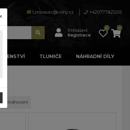
l_moravec@volny.cz
+420777821205
×
0
0
Přihlášení
Registrace
LUŠENSTVÍ
TLUMIČE
NÁHRADNÍ DÍLY
Hodnocení