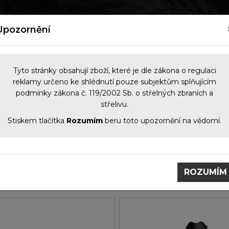
kých zbraní
Nový zákon o zbraních 2026
Kontakt
Upozornění
Tyto stránky obsahují zboží, které je dle zákona o regulaci
reklamy určeno ke shlédnutí pouze subjektům splňujícím
podmínky zákona č. 119/2002 Sb. o střelných zbraních a
NOČNÍ VIDĚNÍ
OPTIKA
KOMIS
PŘÍS
střelivu.
Stiskem tlačítka
Rozumím
beru toto upozornění na vědomí.
obci
A-TEC
ROZUMÍM
jeme
Nejlevnější
Nejdražší
Název (A-Z)
Název (Z-A)