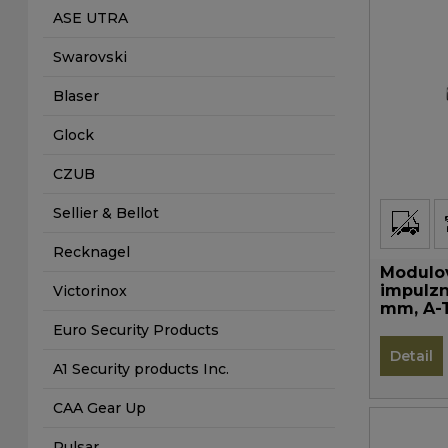
ASE UTRA
Swarovski
Blaser
Glock
CZUB
Sellier & Bellot
Recknagel
Modulov
impulzní
Victorinox
mm, A-T
LH
Euro Security Products
Detail
A1 Security products Inc.
CAA Gear Up
Pulsar