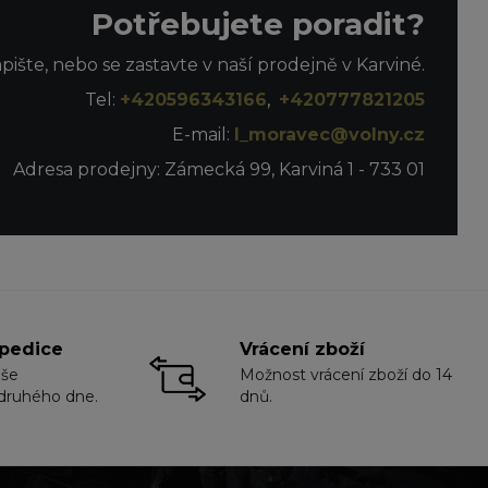
Potřebujete poradit?
apište, nebo se zastavte v naší prodejně v Karviné.
Tel:
+420596343166
,
+420777821205
E-mail:
l_moravec@volny.cz
Adresa prodejny: Zámecká 99, Karviná 1 - 733 01
pedice
Vrácení zboží
aše
Možnost vrácení zboží do 14
druhého dne.
dnů.